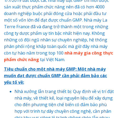
1/7/2019 bắt buộc các nhà máy đạt GMP thì mới được
sản xuất thực phẩm chức năng nên đã có hơn 4000
doanh nghiệp buộc phải đóng cửa hoặc phải đầu tư
một số vốn lớn để đạt được chuẩn GMP. Nhà máy La
Terre France đã và đang trở thành một trong những
công ty dược phẩm uy tín bậc nhất hiện nay. Không
những có đội ngũ nhân sự chuyên nghiệp, hệ thống
phân phối rộng khắp toàn quốc mà giờ đây nhà máy
còn tự hào nằm trong top 100
nhà máy gia công thực
phẩm chức năng
tại Việt Nam.
Tiêu chuẩn cho một nhà máy GMP: Một nhà máy
muốn đạt được chuẩn GMP cần phải đảm bảo các
yếu tố về:
Nhà xưởng lẫn trang thiết bị: Quy định về vị trí đặt
nhà máy, về thiết kế, loại nguyên liệu để xây dựng
cho đến phương tiện chế biến có đảm bảo phù
hợp với trình tự dây chuyền công nghệ, cần phân
chia khu vực riêng lẻ tránh chồng chéo lẫn nhau.