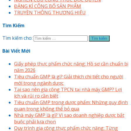
ĐĂNG KÍ CÔNG BỐ SẢN PHẨM
TRUYỀN THÔNG THƯƠNG HIỆU
Tìm Kiếm
Tìm kiếm cho:
Bài Viết Mới
Giấy phép thực phẩm chức năng: Hồ sơ cần chuẩn bị
năm 2026
Tiêu chuẩn GMP là gì? Giải thích chi tiết cho người
mới trong ngành dược
Tại sao nên gia công TPCN tại nhà máy GMP? Lợi
ích và rủi ro cần biết
Tiêu chuẩn GMP trong dược phẩm: Những quy định
quan trọng không thể bỏ qua
Nhà máy GMP là gì? Vì sao doanh nghiệp dược bắt
buộc phải lựa chọn
Quy trình gia công thực phẩm chức năng: Từng