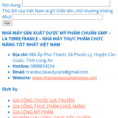
Nội dung:
Thủ Đô của Việt Nam là gì? (Viết liền, chữ thường không
dấu)
NHÀ MÁY SẢN XUẤT DƯỢC MỸ PHẨM CHUẨN GMP –
LA TERRE FRANCE – NHÀ MÁY THỰC PHẨM CHỨC
NĂNG TỐT NHẤT VIỆT NAM
Địa chỉ:
08A Ấp Phú Thành, Xã Phước Lý, Huyện Cần
Giuộc, Tỉnh Long An
Hotline:
0888834234
Email:
tranduc.beautycare@gmail.com
Website:
www.nhamayduocphamgmp.com
Dịch Vụ
GIA CÔNG THUỐC GIA TRUYỀN
GIA CÔNG THỰC PHẨM CHỨC NĂNG
GIA CÔNG MỸ PHẨM
NGHIÊN CỨU CÔNG THỨC ĐỘC QUYỀN