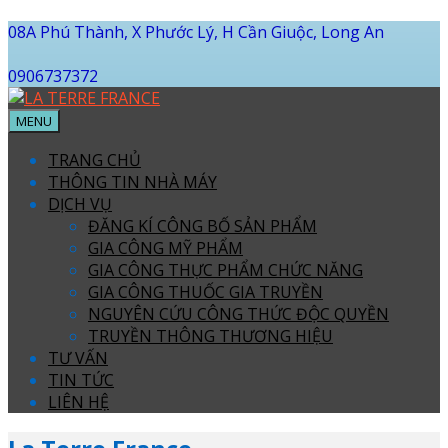
08A Phú Thành, X Phước Lý, H Cần Giuộc, Long An
0906737372
MENU
TRANG CHỦ
THÔNG TIN NHÀ MÁY
DỊCH VỤ
ĐĂNG KÍ CÔNG BỐ SẢN PHẨM
GIA CÔNG MỸ PHẨM
GIA CÔNG THỰC PHẨM CHỨC NĂNG
GIA CÔNG THUỐC GIA TRUYỀN
NGUYÊN CỨU CÔNG THỨC ĐỘC QUYỀN
TRUYỀN THÔNG THƯƠNG HIỆU
TƯ VẤN
TIN TỨC
LIÊN HỆ