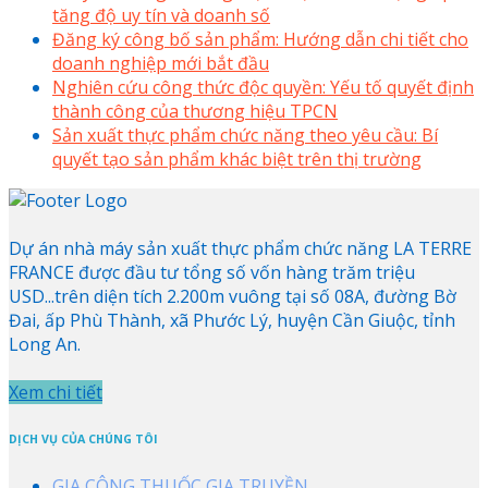
tăng độ uy tín và doanh số
Đăng ký công bố sản phẩm: Hướng dẫn chi tiết cho
doanh nghiệp mới bắt đầu
Nghiên cứu công thức độc quyền: Yếu tố quyết định
thành công của thương hiệu TPCN
Sản xuất thực phẩm chức năng theo yêu cầu: Bí
quyết tạo sản phẩm khác biệt trên thị trường
Dự án nhà máy sản xuất thực phẩm chức năng LA TERRE
FRANCE được đầu tư tổng số vốn hàng trăm triệu
USD...trên diện tích 2.200m vuông tại số 08A, đường Bờ
Đai, ấp Phù Thành, xã Phước Lý, huyện Cần Giuộc, tỉnh
Long An.
Xem chi tiết
DỊCH VỤ CỦA CHÚNG TÔI
GIA CÔNG THUỐC GIA TRUYỀN