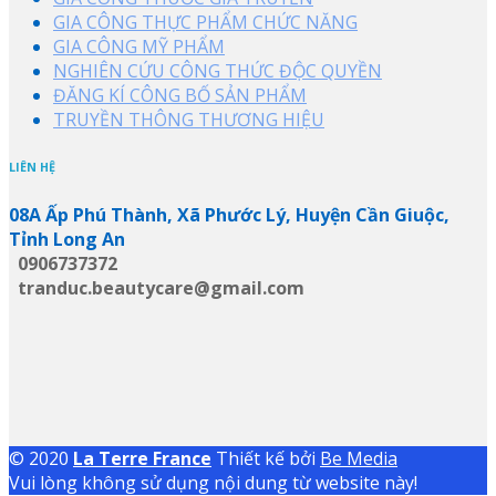
GIA CÔNG THỰC PHẨM CHỨC NĂNG
GIA CÔNG MỸ PHẨM
NGHIÊN CỨU CÔNG THỨC ĐỘC QUYỀN
ĐĂNG KÍ CÔNG BỐ SẢN PHẨM
TRUYỀN THÔNG THƯƠNG HIỆU
LIÊN HỆ
08A Ấp Phú Thành, Xã Phước Lý, Huyện Cần Giuộc,
Tỉnh Long An
0906737372
tranduc.beautycare@gmail.com
© 2020
La Terre France
Thiết kế bởi
Be Media
Vui lòng không sử dụng nội dung từ website này!