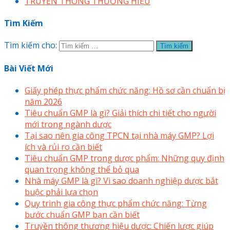
TRUYỀN THÔNG THƯƠNG HIỆU
Tìm Kiếm
Tìm kiếm cho:
Bài Viết Mới
Giấy phép thực phẩm chức năng: Hồ sơ cần chuẩn bị
năm 2026
Tiêu chuẩn GMP là gì? Giải thích chi tiết cho người
mới trong ngành dược
Tại sao nên gia công TPCN tại nhà máy GMP? Lợi
ích và rủi ro cần biết
Tiêu chuẩn GMP trong dược phẩm: Những quy định
quan trọng không thể bỏ qua
Nhà máy GMP là gì? Vì sao doanh nghiệp dược bắt
buộc phải lựa chọn
Quy trình gia công thực phẩm chức năng: Từng
bước chuẩn GMP bạn cần biết
Truyền thông thương hiệu dược: Chiến lược giúp