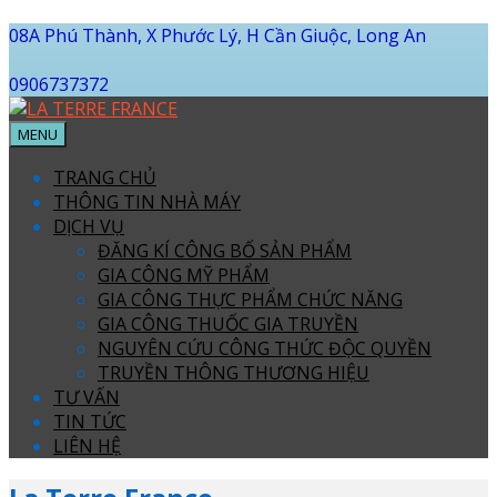
08A Phú Thành, X Phước Lý, H Cần Giuộc, Long An
0906737372
MENU
TRANG CHỦ
THÔNG TIN NHÀ MÁY
DỊCH VỤ
ĐĂNG KÍ CÔNG BỐ SẢN PHẨM
GIA CÔNG MỸ PHẨM
GIA CÔNG THỰC PHẨM CHỨC NĂNG
GIA CÔNG THUỐC GIA TRUYỀN
NGUYÊN CỨU CÔNG THỨC ĐỘC QUYỀN
TRUYỀN THÔNG THƯƠNG HIỆU
TƯ VẤN
TIN TỨC
LIÊN HỆ