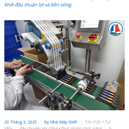
khởi đầu thuận lợi và bền vững.
20 Tháng 3, 2025
By
Nhà Máy GMP
TIN TỨC
•
TƯ
VẤN
dây chuyền gia công
•
thực phẩm chức năng
0