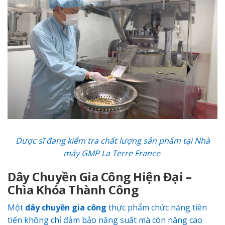
Dược sĩ
đang kiểm tra chất lượng sản phẩm tại Nhà
máy GMP La Terre France
Dây Chuyền Gia Công Hiện Đại –
Chìa Khóa Thành Công
Một
dây chuyền gia công
thực phẩm chức năng tiên
tiến không chỉ đảm bảo năng suất mà còn nâng cao