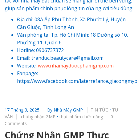
tác với nhà máy đạt chuẩn sẽ mang lại lợi thế bền vững,
giúp sản phẩm chinh phục lòng tin của người tiêu dùng.
Địa chỉ: 08A Ấp Phú Thành, Xã Phước Lý, Huyện
Cần Giuộc, Tỉnh Long An
Văn phòng tại Tp. Hồ Chí Minh: 18 Đường số 10,
Phường 11, Quận 6.
Hotline: 0906737372
Email: tranduc.beautycare@gmail.com
Website:
www.nhamayduocphamgmp.com
Fanpage
:
https://www.facebook.com/laterrefance.giacongmy
17 Tháng 3, 2025
By
Nhà Máy GMP
TIN TỨC
•
TƯ
VẤN
chứng nhận GMP
•
thực phẩm chức năng
0
Comments
Chứng Nhận GMP Thực