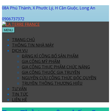
08A Phú Thành, X Phước Lý, H Cần Giuộc, Long An
0906737372
MENU
TRANG CHỦ
THÔNG TIN NHÀ MÁY
DỊCH VỤ
ĐĂNG KÍ CÔNG BỐ SẢN PHẨM
GIA CÔNG MỸ PHẨM
GIA CÔNG THỰC PHẨM CHỨC NĂNG
GIA CÔNG THUỐC GIA TRUYỀN
NGUYÊN CỨU CÔNG THỨC ĐỘC QUYỀN
TRUYỀN THÔNG THƯƠNG HIỆU
TƯ VẤN
TIN TỨC
LIÊN HỆ