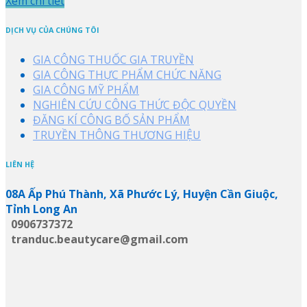
Xem chi tiết
DỊCH VỤ CỦA CHÚNG TÔI
GIA CÔNG THUỐC GIA TRUYỀN
GIA CÔNG THỰC PHẨM CHỨC NĂNG
GIA CÔNG MỸ PHẨM
NGHIÊN CỨU CÔNG THỨC ĐỘC QUYỀN
ĐĂNG KÍ CÔNG BỐ SẢN PHẨM
TRUYỀN THÔNG THƯƠNG HIỆU
LIÊN HỆ
08A Ấp Phú Thành, Xã Phước Lý, Huyện Cần Giuộc,
Tỉnh Long An
0906737372
tranduc.beautycare@gmail.com