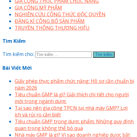
GIA CÔNG THỰC PHẨM CHỨC NĂNG
GIA CÔNG MỸ PHẨM
NGHIÊN CỨU CÔNG THỨC ĐỘC QUYỀN
ĐĂNG KÍ CÔNG BỐ SẢN PHẨM
TRUYỀN THÔNG THƯƠNG HIỆU
Tìm Kiếm
Tìm kiếm cho:
Bài Viết Mới
Giấy phép thực phẩm chức năng: Hồ sơ cần chuẩn bị
năm 2026
Tiêu chuẩn GMP là gì? Giải thích chi tiết cho người
mới trong ngành dược
Tại sao nên gia công TPCN tại nhà máy GMP? Lợi
ích và rủi ro cần biết
Tiêu chuẩn GMP trong dược phẩm: Những quy định
quan trọng không thể bỏ qua
Nhà máy GMP là gì? Vì sao doanh nghiệp dược bắt