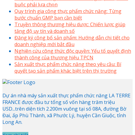
buộc phải lựa chọn
Quy trình gia công thực phẩm chức năng: Từng
bước chuẩn GMP bạn cần biết
Truyền thông thương hiệu dược: Chiến lược giúp
tăng độ uy tín và doanh số
Đăng ký công bố sản phẩm: Hướng dẫn chi tiết cho
doanh nghiệp mới bắt đầu
Nghiên cứu công thức độc quyền: Yếu tố quyết định
thành công của thương hiệu TPCN
Sản xuất thực phẩm chức năng theo yêu cầu: Bí
quyết tạo sản phẩm khác biệt trên thị trường
Dự án nhà máy sản xuất thực phẩm chức năng LA TERRE
FRANCE được đầu tư tổng số vốn hàng trăm triệu
USD...trên diện tích 2.200m vuông tại số 08A, đường Bờ
Đai, ấp Phù Thành, xã Phước Lý, huyện Cần Giuộc, tỉnh
Long An.