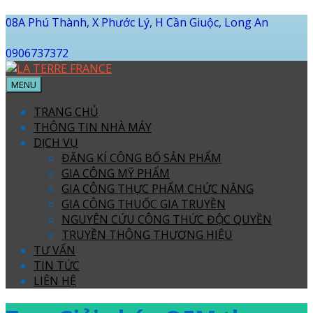
08A Phú Thành, X Phước Lý, H Cần Giuộc, Long An
0906737372
MENU
TRANG CHỦ
THÔNG TIN NHÀ MÁY
DỊCH VỤ
ĐĂNG KÍ CÔNG BỐ SẢN PHẨM
GIA CÔNG MỸ PHẨM
GIA CÔNG THỰC PHẨM CHỨC NĂNG
GIA CÔNG THUỐC GIA TRUYỀN
NGUYÊN CỨU CÔNG THỨC ĐỘC QUYỀN
TRUYỀN THÔNG THƯƠNG HIỆU
TƯ VẤN
TIN TỨC
LIÊN HỆ