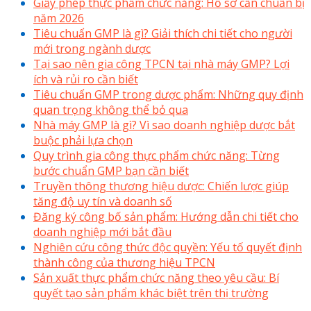
Giấy phép thực phẩm chức năng: Hồ sơ cần chuẩn bị
năm 2026
Tiêu chuẩn GMP là gì? Giải thích chi tiết cho người
mới trong ngành dược
Tại sao nên gia công TPCN tại nhà máy GMP? Lợi
ích và rủi ro cần biết
Tiêu chuẩn GMP trong dược phẩm: Những quy định
quan trọng không thể bỏ qua
Nhà máy GMP là gì? Vì sao doanh nghiệp dược bắt
buộc phải lựa chọn
Quy trình gia công thực phẩm chức năng: Từng
bước chuẩn GMP bạn cần biết
Truyền thông thương hiệu dược: Chiến lược giúp
tăng độ uy tín và doanh số
Đăng ký công bố sản phẩm: Hướng dẫn chi tiết cho
doanh nghiệp mới bắt đầu
Nghiên cứu công thức độc quyền: Yếu tố quyết định
thành công của thương hiệu TPCN
Sản xuất thực phẩm chức năng theo yêu cầu: Bí
quyết tạo sản phẩm khác biệt trên thị trường