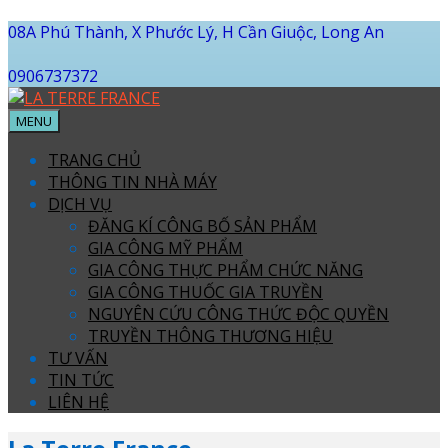
08A Phú Thành, X Phước Lý, H Cần Giuộc, Long An
0906737372
MENU
TRANG CHỦ
THÔNG TIN NHÀ MÁY
DỊCH VỤ
ĐĂNG KÍ CÔNG BỐ SẢN PHẨM
GIA CÔNG MỸ PHẨM
GIA CÔNG THỰC PHẨM CHỨC NĂNG
GIA CÔNG THUỐC GIA TRUYỀN
NGUYÊN CỨU CÔNG THỨC ĐỘC QUYỀN
TRUYỀN THÔNG THƯƠNG HIỆU
TƯ VẤN
TIN TỨC
LIÊN HỆ