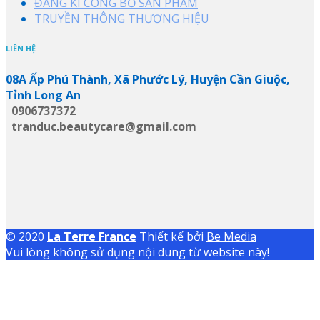
ĐĂNG KÍ CÔNG BỐ SẢN PHẨM
TRUYỀN THÔNG THƯƠNG HIỆU
LIÊN HỆ
08A Ấp Phú Thành, Xã Phước Lý, Huyện Cần Giuộc,
Tỉnh Long An
0906737372
tranduc.beautycare@gmail.com
© 2020
La Terre France
Thiết kế bởi
Be Media
Vui lòng không sử dụng nội dung từ website này!