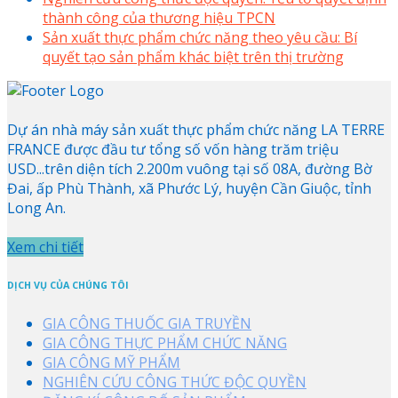
thành công của thương hiệu TPCN
Sản xuất thực phẩm chức năng theo yêu cầu: Bí
quyết tạo sản phẩm khác biệt trên thị trường
Dự án nhà máy sản xuất thực phẩm chức năng LA TERRE
FRANCE được đầu tư tổng số vốn hàng trăm triệu
USD...trên diện tích 2.200m vuông tại số 08A, đường Bờ
Đai, ấp Phù Thành, xã Phước Lý, huyện Cần Giuộc, tỉnh
Long An.
Xem chi tiết
DỊCH VỤ CỦA CHÚNG TÔI
GIA CÔNG THUỐC GIA TRUYỀN
GIA CÔNG THỰC PHẨM CHỨC NĂNG
GIA CÔNG MỸ PHẨM
NGHIÊN CỨU CÔNG THỨC ĐỘC QUYỀN