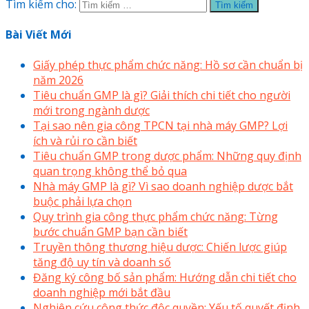
Tìm kiếm cho:
Bài Viết Mới
Giấy phép thực phẩm chức năng: Hồ sơ cần chuẩn bị
năm 2026
Tiêu chuẩn GMP là gì? Giải thích chi tiết cho người
mới trong ngành dược
Tại sao nên gia công TPCN tại nhà máy GMP? Lợi
ích và rủi ro cần biết
Tiêu chuẩn GMP trong dược phẩm: Những quy định
quan trọng không thể bỏ qua
Nhà máy GMP là gì? Vì sao doanh nghiệp dược bắt
buộc phải lựa chọn
Quy trình gia công thực phẩm chức năng: Từng
bước chuẩn GMP bạn cần biết
Truyền thông thương hiệu dược: Chiến lược giúp
tăng độ uy tín và doanh số
Đăng ký công bố sản phẩm: Hướng dẫn chi tiết cho
doanh nghiệp mới bắt đầu
Nghiên cứu công thức độc quyền: Yếu tố quyết định