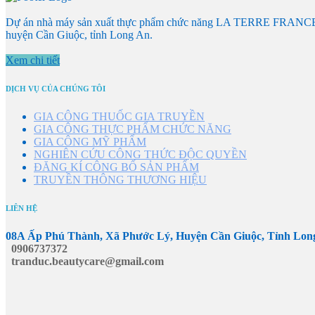
Dự án nhà máy sản xuất thực phẩm chức năng LA TERRE FRANCE được
huyện Cần Giuộc, tỉnh Long An.
Xem chi tiết
DỊCH VỤ CỦA CHÚNG TÔI
GIA CÔNG THUỐC GIA TRUYỀN
GIA CÔNG THỰC PHẨM CHỨC NĂNG
GIA CÔNG MỸ PHẨM
NGHIÊN CỨU CÔNG THỨC ĐỘC QUYỀN
ĐĂNG KÍ CÔNG BỐ SẢN PHẨM
TRUYỀN THÔNG THƯƠNG HIỆU
LIÊN HỆ
08A Ấp Phú Thành, Xã Phước Lý, Huyện Cần Giuộc, Tỉnh Lon
0906737372
tranduc.beautycare@gmail.com