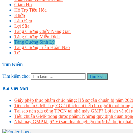
Giảm Ho
Hỗ Trợ Tiêu Hóa
Khớp
Làm Đẹp
Lợi Sữa
Tăng Cường Chức Năng Gan
Tăng Cường Miễn Dịch
Tăng Cường Sinh Lý
Tăng Cường Tuần Hoàn Não
Trĩ
Tìm Kiếm
Tìm kiếm cho:
Bài Viết Mới
Giấy phép thực phẩm chức năng: Hồ sơ cần chuẩn bị năm 202
Tiêu chuẩn GMP là gì? Giải thích chi tiết cho người mới trong
Tại sao nên gia công TPCN tại nhà máy GMP? Lợi ích và rủi ro
Tiêu chuẩn GMP trong dược phẩm: Những quy định quan trọng
Nhà máy GMP là gì? Vì sao doanh nghiệp dược bắt buộc phải 