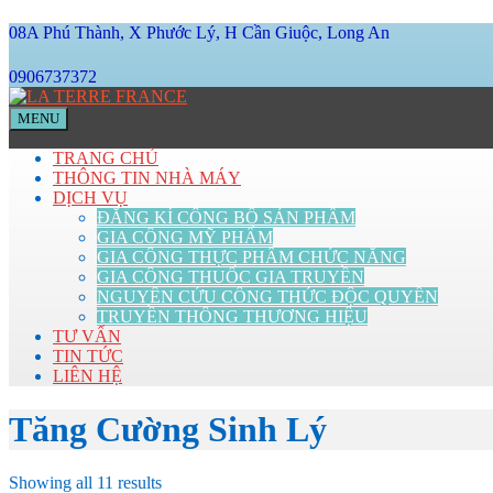
08A Phú Thành, X Phước Lý, H Cần Giuộc, Long An
0906737372
MENU
TRANG CHỦ
THÔNG TIN NHÀ MÁY
DỊCH VỤ
ĐĂNG KÍ CÔNG BỐ SẢN PHẨM
GIA CÔNG MỸ PHẨM
GIA CÔNG THỰC PHẨM CHỨC NĂNG
GIA CÔNG THUỐC GIA TRUYỀN
NGUYÊN CỨU CÔNG THỨC ĐỘC QUYỀN
TRUYỀN THÔNG THƯƠNG HIỆU
TƯ VẤN
TIN TỨC
LIÊN HỆ
Tăng Cường Sinh Lý
Showing all 11 results