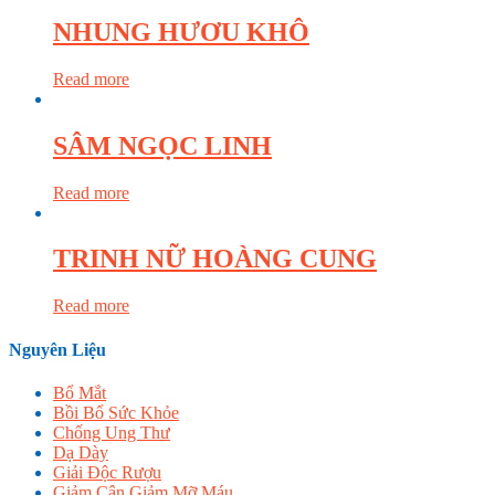
NHUNG HƯƠU KHÔ
Read more
SÂM NGỌC LINH
Read more
TRINH NỮ HOÀNG CUNG
Read more
Nguyên Liệu
Bổ Mắt
Bồi Bổ Sức Khỏe
Chống Ung Thư
Dạ Dày
Giải Độc Rượu
Giảm Cân Giảm Mỡ Máu