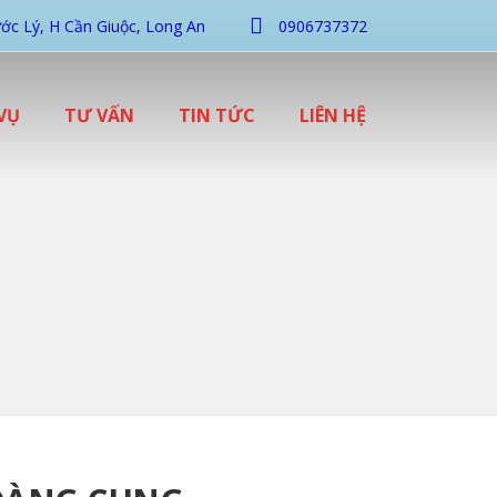
ớc Lý, H Cần Giuộc, Long An
0906737372
VỤ
TƯ VẤN
TIN TỨC
LIÊN HỆ