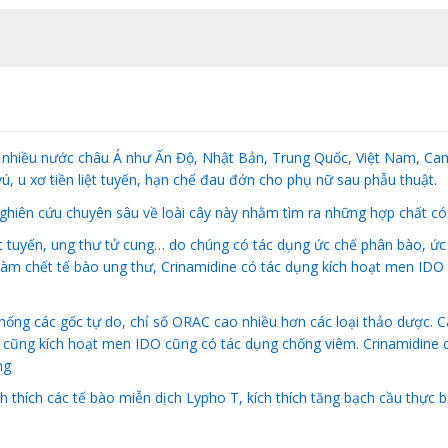
 ở nhiều nước châu Á như Ấn Độ, Nhật Bản, Trung Quốc, Việt Nam, Ca
ú, u xơ tiền liệt tuyến, hạn chế đau đớn cho phụ nữ sau phẫu thuật.
hiên cứu chuyên sâu về loài cây này nhằm tìm ra những hợp chất có l
t tuyến, ung thư tử cung… do chúng có tác dụng ức chế phân bào, ức c
làm chết tế bào ung thư, Crinamidine có tác dụng kích hoạt men IDO 
hống các gốc tự do, chỉ số ORAC cao nhiều hơn các loại thảo dược. Cá
ung cũng kích hoạt men IDO cũng có tác dụng chống viêm. Crinamidine
ng
 thích các tế bào miễn dịch Lypho T, kích thích tăng bạch cầu thực bà