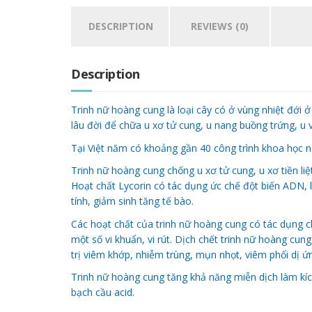
DESCRIPTION
REVIEWS (0)
Description
Trinh nữ hoàng cung là loại cây có ở vùng nhiệt đới
lâu đời để chữa u xơ tử cung, u nang buồng trứng, u v
Tại Việt năm có khoảng gần 40 công trình khoa học ng
Trinh nữ hoàng cung chống u xơ tử cung, u xơ tiền liệ
Hoạt chất Lycorin có tác dụng ức chế đột biến ADN, 
tính, giảm sinh tăng tế bào.
Các hoạt chất của trinh nữ hoàng cung có tác dụng c
một số vi khuẩn, vi rút. Dịch chết trinh nữ hoàng c
trị viêm khớp, nhiễm trùng, mụn nhọt, viêm phổi dị ứ
Trinh nữ hoàng cung tăng khả năng miễn dịch làm kích
bạch cầu acid.