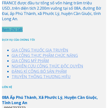
FRANCE được đầu tư tổng số vốn hàng trăm triệu
USD...trên diện tích 2.200m vuông tại số 08A, đường Bờ
Đai, ấp Phù Thành, xã Phước Lý, huyện Cần Giuộc, tỉnh
Long An.
Xem chi tiết
DỊCH VỤ CỦA CHÚNG TÔI
GIA CÔNG THUỐC GIA TRUYỀN
GIA CÔNG THỰC PHẨM CHỨC NĂNG
GIA CÔNG MỸ PHẨM
NGHIÊN CỨU CÔNG THỨC ĐỘC QUYỀN
ĐĂNG KÍ CÔNG BỐ SẢN PHẨM
TRUYỀN THÔNG THƯƠNG HIỆU
LIÊN HỆ
08A Ấp Phú Thành, Xã Phước Lý, Huyện Cần Giuộc,
Tỉnh Long An
0906737372