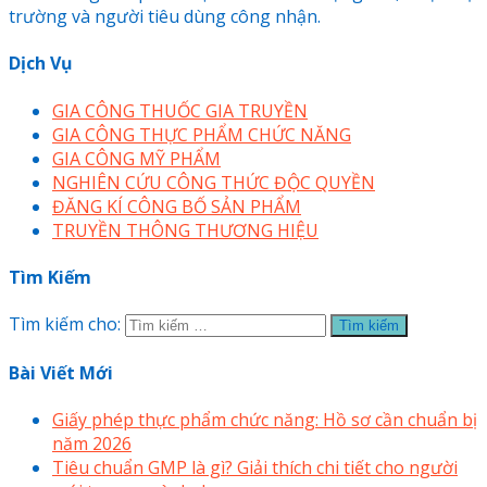
trường và người tiêu dùng công nhận.
Dịch Vụ
GIA CÔNG THUỐC GIA TRUYỀN
GIA CÔNG THỰC PHẨM CHỨC NĂNG
GIA CÔNG MỸ PHẨM
NGHIÊN CỨU CÔNG THỨC ĐỘC QUYỀN
ĐĂNG KÍ CÔNG BỐ SẢN PHẨM
TRUYỀN THÔNG THƯƠNG HIỆU
Tìm Kiếm
Tìm kiếm cho:
Bài Viết Mới
Giấy phép thực phẩm chức năng: Hồ sơ cần chuẩn bị
năm 2026
Tiêu chuẩn GMP là gì? Giải thích chi tiết cho người