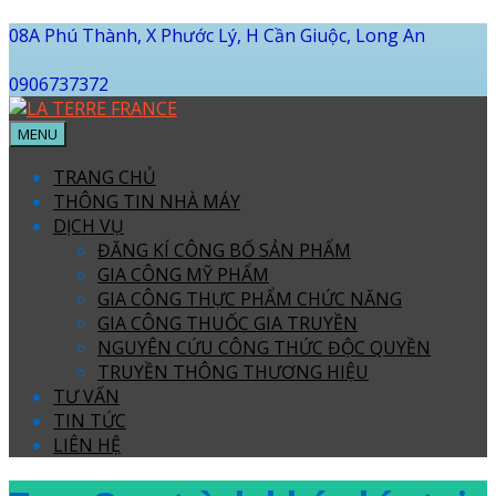
08A Phú Thành, X Phước Lý, H Cần Giuộc, Long An
0906737372
MENU
TRANG CHỦ
THÔNG TIN NHÀ MÁY
DỊCH VỤ
ĐĂNG KÍ CÔNG BỐ SẢN PHẨM
GIA CÔNG MỸ PHẨM
GIA CÔNG THỰC PHẨM CHỨC NĂNG
GIA CÔNG THUỐC GIA TRUYỀN
NGUYÊN CỨU CÔNG THỨC ĐỘC QUYỀN
TRUYỀN THÔNG THƯƠNG HIỆU
TƯ VẤN
TIN TỨC
LIÊN HỆ