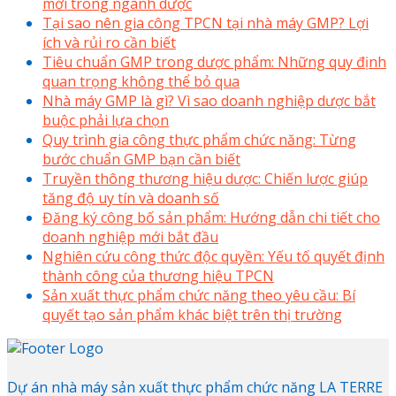
mới trong ngành dược
Tại sao nên gia công TPCN tại nhà máy GMP? Lợi
ích và rủi ro cần biết
Tiêu chuẩn GMP trong dược phẩm: Những quy định
quan trọng không thể bỏ qua
Nhà máy GMP là gì? Vì sao doanh nghiệp dược bắt
buộc phải lựa chọn
Quy trình gia công thực phẩm chức năng: Từng
bước chuẩn GMP bạn cần biết
Truyền thông thương hiệu dược: Chiến lược giúp
tăng độ uy tín và doanh số
Đăng ký công bố sản phẩm: Hướng dẫn chi tiết cho
doanh nghiệp mới bắt đầu
Nghiên cứu công thức độc quyền: Yếu tố quyết định
thành công của thương hiệu TPCN
Sản xuất thực phẩm chức năng theo yêu cầu: Bí
quyết tạo sản phẩm khác biệt trên thị trường
Dự án nhà máy sản xuất thực phẩm chức năng LA TERRE