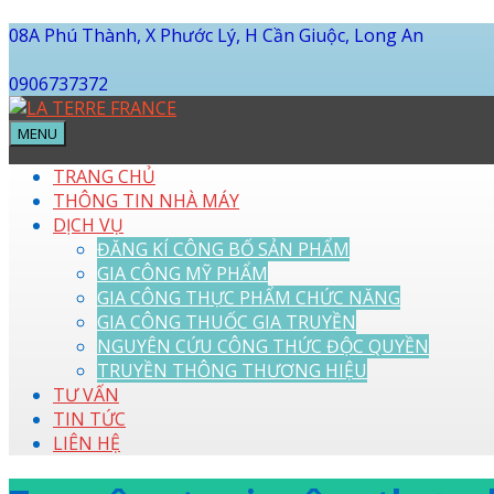
08A Phú Thành, X Phước Lý, H Cần Giuộc, Long An
0906737372
MENU
TRANG CHỦ
THÔNG TIN NHÀ MÁY
DỊCH VỤ
ĐĂNG KÍ CÔNG BỐ SẢN PHẨM
GIA CÔNG MỸ PHẨM
GIA CÔNG THỰC PHẨM CHỨC NĂNG
GIA CÔNG THUỐC GIA TRUYỀN
NGUYÊN CỨU CÔNG THỨC ĐỘC QUYỀN
TRUYỀN THÔNG THƯƠNG HIỆU
TƯ VẤN
TIN TỨC
LIÊN HỆ