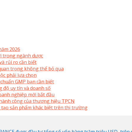
 năm 2026
mới trong ngành dược
à rủi ro cần biết
uan trọng không thể bỏ qua
ộc phải lựa chọn
 chuẩn GMP bạn cần biết
 độ uy tín và doanh số
doanh nghiệp mới bắt đầu
 thành công của thương hiệu TPCN
 tạo sản phẩm khác biệt trên thị trường
NCE được đầu tư tổng số vốn hàng trăm triệu USD...trên di