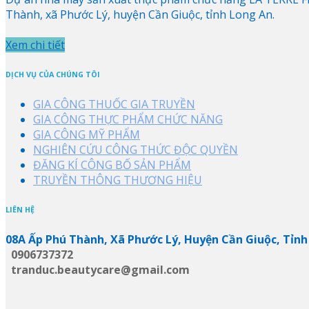
Thành, xã Phước Lý, huyện Cần Giuộc, tỉnh Long An.
Xem chi tiết
DỊCH VỤ CỦA CHÚNG TÔI
GIA CÔNG THUỐC GIA TRUYỀN
GIA CÔNG THỰC PHẨM CHỨC NĂNG
GIA CÔNG MỸ PHẨM
NGHIÊN CỨU CÔNG THỨC ĐỘC QUYỀN
ĐĂNG KÍ CÔNG BỐ SẢN PHẨM
TRUYỀN THÔNG THƯƠNG HIỆU
LIÊN HỆ
08A Ấp Phú Thành, Xã Phước Lý, Huyện Cần Giuộc, Tỉnh
0906737372
tranduc.beautycare@gmail.com