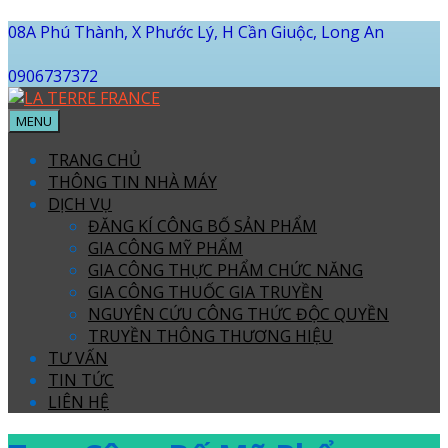
08A Phú Thành, X Phước Lý, H Cần Giuộc, Long An
0906737372
MENU
TRANG CHỦ
THÔNG TIN NHÀ MÁY
DỊCH VỤ
ĐĂNG KÍ CÔNG BỐ SẢN PHẨM
GIA CÔNG MỸ PHẨM
GIA CÔNG THỰC PHẨM CHỨC NĂNG
GIA CÔNG THUỐC GIA TRUYỀN
NGUYÊN CỨU CÔNG THỨC ĐỘC QUYỀN
TRUYỀN THÔNG THƯƠNG HIỆU
TƯ VẤN
TIN TỨC
LIÊN HỆ