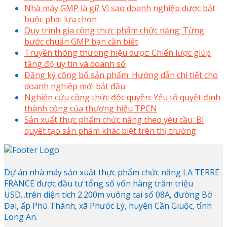
Nhà máy GMP là gì? Vì sao doanh nghiệp dược bắt
buộc phải lựa chọn
Quy trình gia công thực phẩm chức năng: Từng
bước chuẩn GMP bạn cần biết
Truyền thông thương hiệu dược: Chiến lược giúp
tăng độ uy tín và doanh số
Đăng ký công bố sản phẩm: Hướng dẫn chi tiết cho
doanh nghiệp mới bắt đầu
Nghiên cứu công thức độc quyền: Yếu tố quyết định
thành công của thương hiệu TPCN
Sản xuất thực phẩm chức năng theo yêu cầu: Bí
quyết tạo sản phẩm khác biệt trên thị trường
Dự án nhà máy sản xuất thực phẩm chức năng LA TERRE
FRANCE được đầu tư tổng số vốn hàng trăm triệu
USD...trên diện tích 2.200m vuông tại số 08A, đường Bờ
Đai, ấp Phù Thành, xã Phước Lý, huyện Cần Giuộc, tỉnh
Long An.