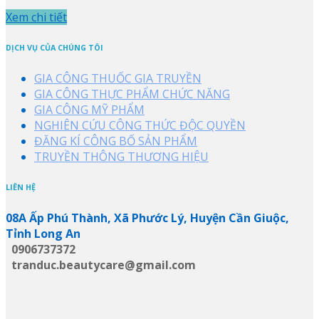
Xem chi tiết
DỊCH VỤ CỦA CHÚNG TÔI
GIA CÔNG THUỐC GIA TRUYỀN
GIA CÔNG THỰC PHẨM CHỨC NĂNG
GIA CÔNG MỸ PHẨM
NGHIÊN CỨU CÔNG THỨC ĐỘC QUYỀN
ĐĂNG KÍ CÔNG BỐ SẢN PHẨM
TRUYỀN THÔNG THƯƠNG HIỆU
LIÊN HỆ
08A Ấp Phú Thành, Xã Phước Lý, Huyện Cần Giuộc,
Tỉnh Long An
0906737372
tranduc.beautycare@gmail.com