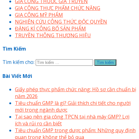
GIA CÔNG THUỐC GIA TRUYỀN
GIA CÔNG THỰC PHẨM CHỨC NĂNG
GIA CÔNG MỸ PHẨM
NGHIÊN CỨU CÔNG THỨC ĐỘC QUYỀN
ĐĂNG KÍ CÔNG BỐ SẢN PHẨM
TRUYỀN THÔNG THƯƠNG HIỆU
Tìm Kiếm
Tìm kiếm cho:
Bài Viết Mới
Giấy phép thực phẩm chức năng: Hồ sơ cần chuẩn bị
năm 2026
Tiêu chuẩn GMP là gì? Giải thích chi tiết cho người
mới trong ngành dược
Tại sao nên gia công TPCN tại nhà máy GMP? Lợi
ích và rủi ro cần biết
Tiêu chuẩn GMP trong dược phẩm: Những quy định
quan trọng không thể bỏ qua