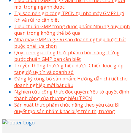
Tiêu chuẩn GMP là gì? Giải thích chi tiết cho người
mới trong ngành dược
Tại sao nên gia công TPCN tại nhà máy GMP? Lợi
ích và rủi ro cần biết
Tiêu chuẩn GMP trong dược phẩm: Những quy định
quan trọng không thể bỏ qua
Nhà máy GMP là gì? Vì sao doanh nghiệp dược bắt
buộc phải lựa chọn
Quy trình gia công thực phẩm chức năng: Từng
bước chuẩn GMP bạn cần biết
Truyền thông thương hiệu dược: Chiến lược giúp
tăng độ uy tín và doanh số
Đăng ký công bố sản phẩm: Hướng dẫn chi tiết cho
doanh nghiệp mới bắt đầu
Nghiên cứu công thức độc quyền: Yếu tố quyết định
thành công của thương hiệu TPCN
Sản xuất thực phẩm chức năng theo yêu cầu: Bí
quyết tạo sản phẩm khác biệt trên thị trường