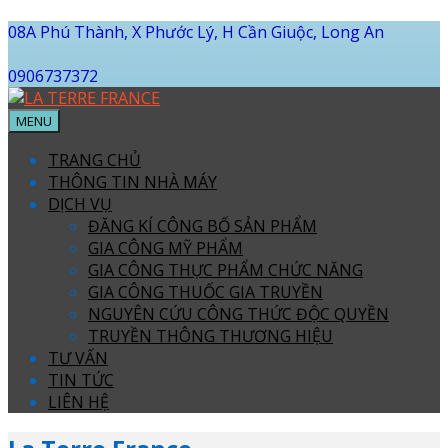
08A Phú Thành, X Phước Lý, H Cần Giuộc, Long An
0906737372
MENU
TRANG CHỦ
THÔNG TIN NHÀ MÁY
DỊCH VỤ
ĐĂNG KÍ CÔNG BỐ SẢN PHẨM
GIA CÔNG MỸ PHẨM
GIA CÔNG THỰC PHẨM CHỨC NĂNG
GIA CÔNG THUỐC GIA TRUYỀN
NGUYÊN CỨU CÔNG THỨC ĐỘC QUYỀN
TRUYỀN THÔNG THƯƠNG HIỆU
TƯ VẤN
TIN TỨC
LIÊN HỆ