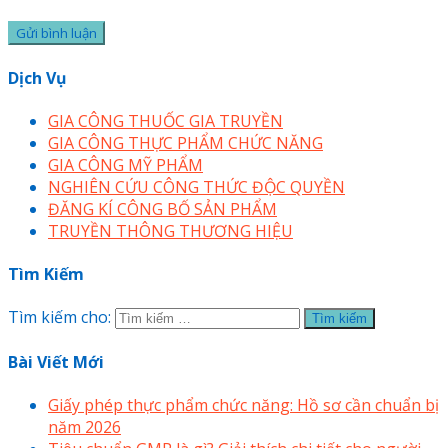
Dịch Vụ
GIA CÔNG THUỐC GIA TRUYỀN
GIA CÔNG THỰC PHẨM CHỨC NĂNG
GIA CÔNG MỸ PHẨM
NGHIÊN CỨU CÔNG THỨC ĐỘC QUYỀN
ĐĂNG KÍ CÔNG BỐ SẢN PHẨM
TRUYỀN THÔNG THƯƠNG HIỆU
Tìm Kiếm
Tìm kiếm cho:
Bài Viết Mới
Giấy phép thực phẩm chức năng: Hồ sơ cần chuẩn bị
năm 2026