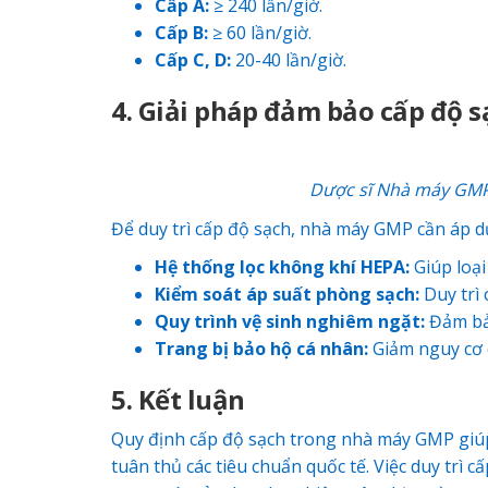
Cấp A:
≥ 240 lần/giờ.
Cấp B:
≥ 60 lần/giờ.
Cấp C, D:
20-40 lần/giờ.
4. Giải pháp đảm bảo cấp độ 
Dược sĩ
Nhà máy GM
Để duy trì cấp độ sạch, nhà máy GMP cần áp d
Hệ thống lọc không khí HEPA:
Giúp loại
Kiểm soát áp suất phòng sạch:
Duy trì 
Quy trình vệ sinh nghiêm ngặt:
Đảm bảo
Trang bị bảo hộ cá nhân:
Giảm nguy cơ 
5. Kết luận
Quy định cấp độ sạch trong nhà máy GMP giú
tuân thủ các tiêu chuẩn quốc tế. Việc duy tr