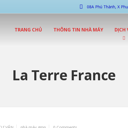
08A Phú Thành, X Phư
TRANG CHỦ
THÔNG TIN NHÀ MÁY
DỊCH 
La Terre France
TƯ VẤN
nhà máy gmp
0 Comments