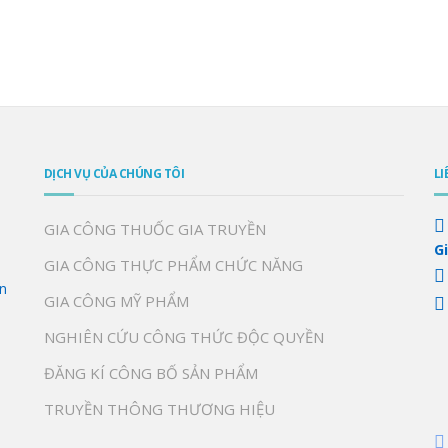
DỊCH VỤ CỦA CHÚNG TÔI
LI
GIA CÔNG THUỐC GIA TRUYỀN
G
GIA CÔNG THỰC PHẨM CHỨC NĂNG
n
GIA CÔNG MỸ PHẨM
NGHIÊN CỨU CÔNG THỨC ĐỘC QUYỀN
ĐĂNG KÍ CÔNG BỐ SẢN PHẨM
TRUYỀN THÔNG THƯƠNG HIỆU