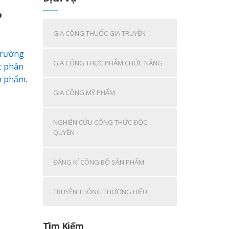
?
GIA CÔNG THUỐC GIA TRUYỀN
trường
GIA CÔNG THỰC PHẨM CHỨC NĂNG
c phân
n phẩm.
GIA CÔNG MỸ PHẨM
NGHIÊN CỨU CÔNG THỨC ĐỘC
QUYỀN
ĐĂNG KÍ CÔNG BỐ SẢN PHẨM
TRUYỀN THÔNG THƯƠNG HIỆU
Tìm Kiếm