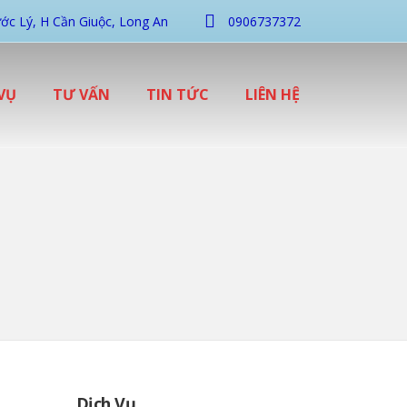
ớc Lý, H Cần Giuộc, Long An
0906737372
VỤ
TƯ VẤN
TIN TỨC
LIÊN HỆ
Dịch Vụ