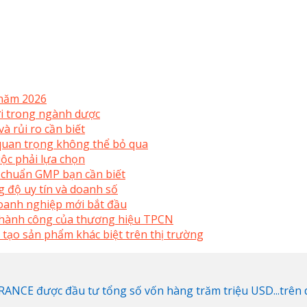
 năm 2026
mới trong ngành dược
à rủi ro cần biết
uan trọng không thể bỏ qua
ộc phải lựa chọn
 chuẩn GMP bạn cần biết
 độ uy tín và doanh số
doanh nghiệp mới bắt đầu
 thành công của thương hiệu TPCN
 tạo sản phẩm khác biệt trên thị trường
NCE được đầu tư tổng số vốn hàng trăm triệu USD...trên di