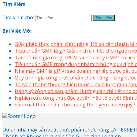
Tìm Kiếm
Tìm kiếm cho:
Bài Viết Mới
Giấy phép thực phẩm chức năng: Hồ sơ cần chuẩn bị
Tiêu chuẩn GMP là gì? Giải thích chi tiết cho người 
Tại sao nên gia công TPCN tại nhà máy GMP? Lợi ích v
Tiêu chuẩn GMP trong dược phẩm: Những quy định q
Nhà máy GMP là gì? Vì sao doanh nghiệp dược bắt bu
Quy trình gia công thực phẩm chức năng: Từng bước
Truyền thông thương hiệu dược: Chiến lược giúp tăng
Đăng ký công bố sản phẩm: Hướng dẫn chi tiết cho 
Nghiên cứu công thức độc quyền: Yếu tố quyết định
Sản xuất thực phẩm chức năng theo yêu cầu: Bí quyết
Dự án nhà máy sản xuất thực phẩm chức năng LA TERRE FRA
Thành, xã Phước Lý, huyện Cần Giuộc, tỉnh Long An.