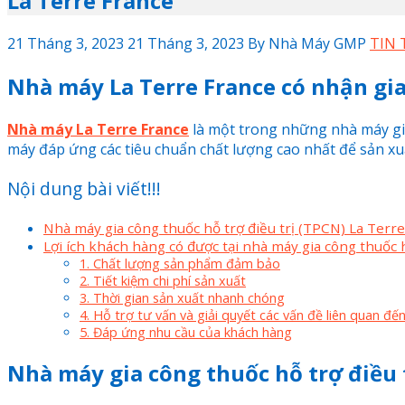
La Terre France
21 Tháng 3, 2023
21 Tháng 3, 2023
By
Nhà Máy GMP
TIN 
Nhà máy La Terre France có nhận gi
Nhà máy La Terre France
là một trong những nhà máy gia
máy đáp ứng các tiêu chuẩn chất lượng cao nhất để sản xuấ
Nội dung bài viết!!!
Nhà máy gia công thuốc hỗ trợ điều trị (TPCN) La Terr
Lợi ích khách hàng có được tại nhà máy gia công thuốc 
1. Chất lượng sản phẩm đảm bảo
2. Tiết kiệm chi phí sản xuất
3. Thời gian sản xuất nhanh chóng
4. Hỗ trợ tư vấn và giải quyết các vấn đề liên quan đ
5. Đáp ứng nhu cầu của khách hàng
Nhà máy gia công thuốc hỗ trợ điều 