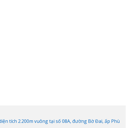
ện tích 2.200m vuông tại số 08A, đường Bờ Đai, ấp Phù