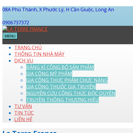
08A Phú Thành, X Phước Lý, H Cần Giuộc, Long An
0906737372
MENU
TRANG CHỦ
THÔNG TIN NHÀ MÁY
DỊCH VỤ
ĐĂNG KÍ CÔNG BỐ SẢN PHẨM
GIA CÔNG MỸ PHẨM
GIA CÔNG THỰC PHẨM CHỨC NĂNG
GIA CÔNG THUỐC GIA TRUYỀN
NGUYÊN CỨU CÔNG THỨC ĐỘC QUYỀN
TRUYỀN THÔNG THƯƠNG HIỆU
TƯ VẤN
TIN TỨC
LIÊN HỆ