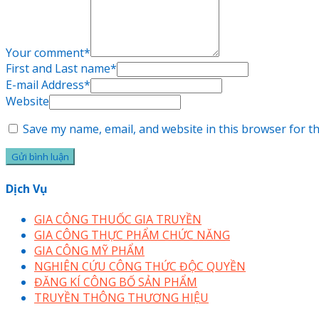
Your comment
*
First and Last name
*
E-mail Address
*
Website
Save my name, email, and website in this browser for t
Dịch Vụ
GIA CÔNG THUỐC GIA TRUYỀN
GIA CÔNG THỰC PHẨM CHỨC NĂNG
GIA CÔNG MỸ PHẨM
NGHIÊN CỨU CÔNG THỨC ĐỘC QUYỀN
ĐĂNG KÍ CÔNG BỐ SẢN PHẨM
TRUYỀN THÔNG THƯƠNG HIỆU