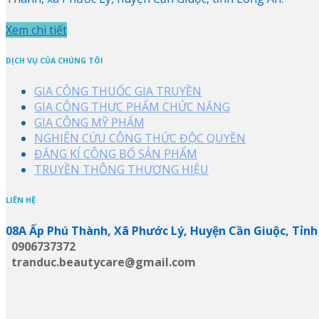
Xem chi tiết
DỊCH VỤ CỦA CHÚNG TÔI
GIA CÔNG THUỐC GIA TRUYỀN
GIA CÔNG THỰC PHẨM CHỨC NĂNG
GIA CÔNG MỸ PHẨM
NGHIÊN CỨU CÔNG THỨC ĐỘC QUYỀN
ĐĂNG KÍ CÔNG BỐ SẢN PHẨM
TRUYỀN THÔNG THƯƠNG HIỆU
LIÊN HỆ
08A Ấp Phú Thành, Xã Phước Lý, Huyện Cần Giuộc, Tỉnh
0906737372
tranduc.beautycare@gmail.com