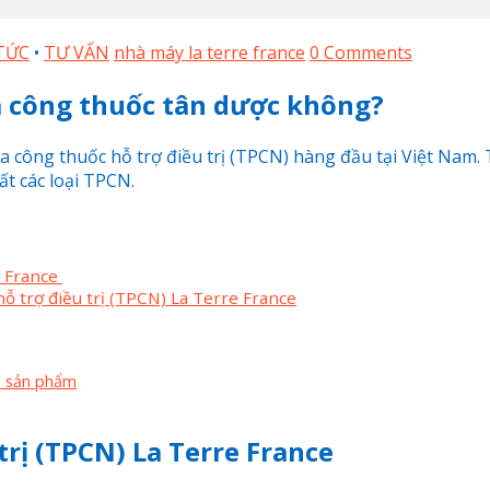
TỨC
•
TƯ VẤN
nhà máy la terre france
0 Comments
a công thuốc tân dược không?
 công thuốc hỗ trợ điều trị (TPCN) hàng đầu tại Việt Nam.
t các loại TPCN.
e France
hỗ trợ điều trị (TPCN) La Terre France
ến sản phẩm
trị (TPCN) La Terre France