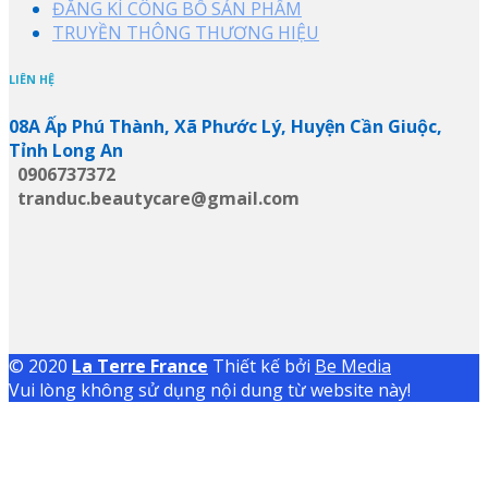
ĐĂNG KÍ CÔNG BỐ SẢN PHẨM
TRUYỀN THÔNG THƯƠNG HIỆU
LIÊN HỆ
08A Ấp Phú Thành, Xã Phước Lý, Huyện Cần Giuộc,
Tỉnh Long An
0906737372
tranduc.beautycare@gmail.com
© 2020
La Terre France
Thiết kế bởi
Be Media
Vui lòng không sử dụng nội dung từ website này!