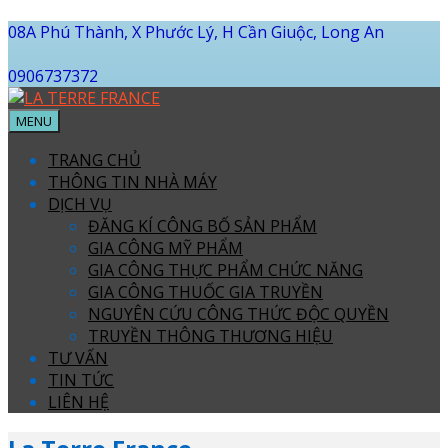
08A Phú Thành, X Phước Lý, H Cần Giuộc, Long An
0906737372
MENU
TRANG CHỦ
THÔNG TIN NHÀ MÁY
DỊCH VỤ
ĐĂNG KÍ CÔNG BỐ SẢN PHẨM
GIA CÔNG MỸ PHẨM
GIA CÔNG THỰC PHẨM CHỨC NĂNG
GIA CÔNG THUỐC GIA TRUYỀN
NGUYÊN CỨU CÔNG THỨC ĐỘC QUYỀN
TRUYỀN THÔNG THƯƠNG HIỆU
TƯ VẤN
TIN TỨC
LIÊN HỆ