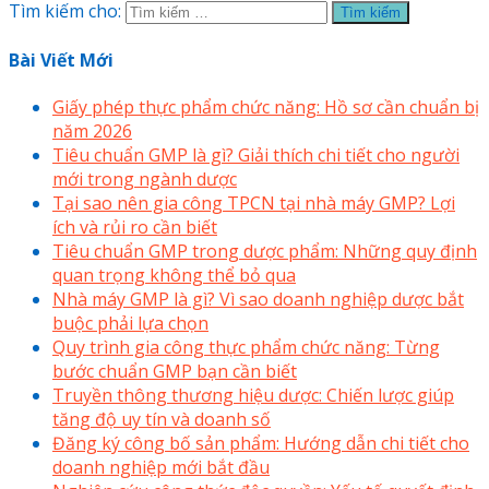
Tìm kiếm cho:
Bài Viết Mới
Giấy phép thực phẩm chức năng: Hồ sơ cần chuẩn bị
năm 2026
Tiêu chuẩn GMP là gì? Giải thích chi tiết cho người
mới trong ngành dược
Tại sao nên gia công TPCN tại nhà máy GMP? Lợi
ích và rủi ro cần biết
Tiêu chuẩn GMP trong dược phẩm: Những quy định
quan trọng không thể bỏ qua
Nhà máy GMP là gì? Vì sao doanh nghiệp dược bắt
buộc phải lựa chọn
Quy trình gia công thực phẩm chức năng: Từng
bước chuẩn GMP bạn cần biết
Truyền thông thương hiệu dược: Chiến lược giúp
tăng độ uy tín và doanh số
Đăng ký công bố sản phẩm: Hướng dẫn chi tiết cho
doanh nghiệp mới bắt đầu