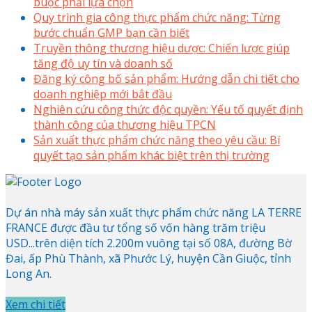
buộc phải lựa chọn
Quy trình gia công thực phẩm chức năng: Từng
bước chuẩn GMP bạn cần biết
Truyền thông thương hiệu dược: Chiến lược giúp
tăng độ uy tín và doanh số
Đăng ký công bố sản phẩm: Hướng dẫn chi tiết cho
doanh nghiệp mới bắt đầu
Nghiên cứu công thức độc quyền: Yếu tố quyết định
thành công của thương hiệu TPCN
Sản xuất thực phẩm chức năng theo yêu cầu: Bí
quyết tạo sản phẩm khác biệt trên thị trường
Dự án nhà máy sản xuất thực phẩm chức năng LA TERRE
FRANCE được đầu tư tổng số vốn hàng trăm triệu
USD...trên diện tích 2.200m vuông tại số 08A, đường Bờ
Đai, ấp Phù Thành, xã Phước Lý, huyện Cần Giuộc, tỉnh
Long An.
Xem chi tiết