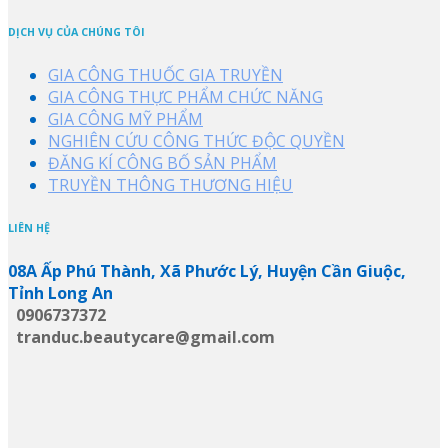
DỊCH VỤ CỦA CHÚNG TÔI
GIA CÔNG THUỐC GIA TRUYỀN
GIA CÔNG THỰC PHẨM CHỨC NĂNG
GIA CÔNG MỸ PHẨM
NGHIÊN CỨU CÔNG THỨC ĐỘC QUYỀN
ĐĂNG KÍ CÔNG BỐ SẢN PHẨM
TRUYỀN THÔNG THƯƠNG HIỆU
LIÊN HỆ
08A Ấp Phú Thành, Xã Phước Lý, Huyện Cần Giuộc,
Tỉnh Long An
0906737372
tranduc.beautycare@gmail.com