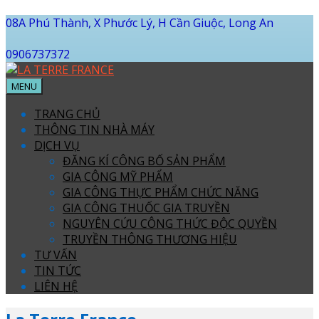
08A Phú Thành, X Phước Lý, H Cần Giuộc, Long An
0906737372
MENU
TRANG CHỦ
THÔNG TIN NHÀ MÁY
DỊCH VỤ
ĐĂNG KÍ CÔNG BỐ SẢN PHẨM
GIA CÔNG MỸ PHẨM
GIA CÔNG THỰC PHẨM CHỨC NĂNG
GIA CÔNG THUỐC GIA TRUYỀN
NGUYÊN CỨU CÔNG THỨC ĐỘC QUYỀN
TRUYỀN THÔNG THƯƠNG HIỆU
TƯ VẤN
TIN TỨC
LIÊN HỆ