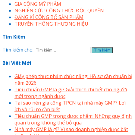
GIA CÔNG MỸ PHẨM
NGHIÊN CỨU CÔNG THỨC ĐỘC QUYỀN
ĐĂNG KÍ CÔNG BỐ SẢN PHẨM
TRUYỀN THÔNG THƯƠNG HIỆU
Tìm Kiếm
Tìm kiếm cho:
Bài Viết Mới
Giấy phép thực phẩm chức năng: Hồ sơ cần chuẩn bị
năm 2026
Tiêu chuẩn GMP là gì? Giải thích chi tiết cho người
mới trong ngành dược
Tại sao nên gia công TPCN tại nhà máy GMP? Lợi
ích và rủi ro cần biết
Tiêu chuẩn GMP trong dược phẩm: Những quy định
quan trọng không thể bỏ qua
Nhà máy GMP là gì? Vì sao doanh nghiệp dược bắt