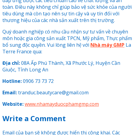
đáp ứng được các tiêu chuẩn cao về chất lượng và an
toàn. Điều này không chỉ giúp bảo vệ sức khỏe của người
tiêu dùng mà còn tạo nên sự tin cậy và uy tín đối với
thương hiệu của các nhà sản xuất trên thị trường.
Quý doanh nghiệp có nhu cầu nhận sự tư vấn về chuyên
môn hoặc gia công sản xuất TPCN, Mỹ phẩm, Thực phẩm
bổ sung độc quyền. Vui lòng liên hệ với
Nhà máy GMP
La
Terre France qua:
Địa chỉ:
08A Ấp Phú Thành, Xã Phước Lý, Huyện Cần
Giuộc, Tỉnh Long An
Hotline:
0906 73 73 72
Email:
tranduc.beautycare@gmail.com
Website:
www.nhamayduocphamgmp.com
Write a Comment
Email của bạn sẽ không được hiển thị công khai.
Các