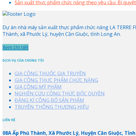
Sản xuất thực phẩm chức năng theo yêu cầu: Bí quyết
Dự án nhà máy sản xuất thực phẩm chức năng LA TERRE FRA
Thành, xã Phước Lý, huyện Cần Giuộc, tỉnh Long An.
Xem chi tiết
DỊCH VỤ CỦA CHÚNG TÔI
GIA CÔNG THUỐC GIA TRUYỀN
GIA CÔNG THỰC PHẨM CHỨC NĂNG
GIA CÔNG MỸ PHẨM
NGHIÊN CỨU CÔNG THỨC ĐỘC QUYỀN
ĐĂNG KÍ CÔNG BỐ SẢN PHẨM
TRUYỀN THÔNG THƯƠNG HIỆU
LIÊN HỆ
08A Ấp Phú Thành, Xã Phước Lý, Huyện Cần Giuộc, Tỉnh