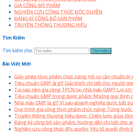
GIA CÔNG MỸ PHẨM
NGHIÊN CỨU CÔNG THỨC ĐỘC QUYỀN
ĐĂNG KÍ CÔNG BỐ SẢN PHẨM
TRUYỀN THÔNG THƯƠNG HIỆU
Tìm Kiếm
Tìm kiếm cho:
Bài Viết Mới
Giấy phép thực phẩm chức năng: Hồ sơ cần chuẩn bị
Tiêu chuẩn GMP là gì? Giải thích chi tiết cho người 
Tại sao nên gia công TPCN tại nhà máy GMP? Lợi ích v
Tiêu chuẩn GMP trong dược phẩm: Những quy định q
Nhà máy GMP là gì? Vì sao doanh nghiệp dược bắt bu
Quy trình gia công thực phẩm chức năng: Từng bước
Truyền thông thương hiệu dược: Chiến lược giúp tăng
Đăng ký công bố sản phẩm: Hướng dẫn chi tiết cho 
Nghiên cứu công thức độc quyền: Yếu tố quyết định