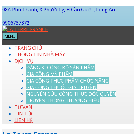
08A Phú Thành, X Phước Lý, H Cần Giuộc, Long An
0906737372
MENU
TRANG CHỦ
THÔNG TIN NHÀ MÁY
DỊCH VỤ
ĐĂNG KÍ CÔNG BỐ SẢN PHẨM
GIA CÔNG MỸ PHẨM
GIA CÔNG THỰC PHẨM CHỨC NĂNG
GIA CÔNG THUỐC GIA TRUYỀN
NGUYÊN CỨU CÔNG THỨC ĐỘC QUYỀN
TRUYỀN THÔNG THƯƠNG HIỆU
TƯ VẤN
TIN TỨC
LIÊN HỆ