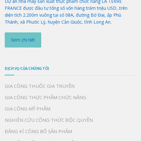
Dự án nhà máy sản xuất thực phẩm chức năng LA TERRE
FRANCE được đầu tư tổng số vốn hàng trăm triệu USD...trên
diện tích 2.200m vuông tại số 08A, đường Bờ Đai, ấp Phù
Thành, xã Phước Lý, huyện Cần Giuộc, tỉnh Long An.
Xem chi tiết
DỊCH VỤ CỦA CHÚNG TÔI
GIA CÔNG THUỐC GIA TRUYỀN
GIA CÔNG THỰC PHẨM CHỨC NĂNG
GIA CÔNG MỸ PHẨM
NGHIÊN CỨU CÔNG THỨC ĐỘC QUYỀN
ĐĂNG KÍ CÔNG BỐ SẢN PHẨM