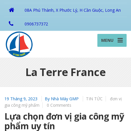
08A Phú Thành, X Phước Lý, H Cần Giuộc, Long An
0906737372
MENU
La Terre France
19 Tháng 9, 2023
By
Nhà Máy GMP
TIN TỨC
đơn vị
gia công mỹ phẩm
0 Comments
Lựa chọn đơn vị gia công mỹ
phẩm uy tín