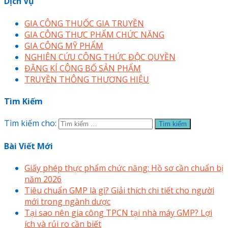
Dịch Vụ
GIA CÔNG THUỐC GIA TRUYỀN
GIA CÔNG THỰC PHẨM CHỨC NĂNG
GIA CÔNG MỸ PHẨM
NGHIÊN CỨU CÔNG THỨC ĐỘC QUYỀN
ĐĂNG KÍ CÔNG BỐ SẢN PHẨM
TRUYỀN THÔNG THƯƠNG HIỆU
Tìm Kiếm
Tìm kiếm cho:
Bài Viết Mới
Giấy phép thực phẩm chức năng: Hồ sơ cần chuẩn bị
năm 2026
Tiêu chuẩn GMP là gì? Giải thích chi tiết cho người
mới trong ngành dược
Tại sao nên gia công TPCN tại nhà máy GMP? Lợi
ích và rủi ro cần biết