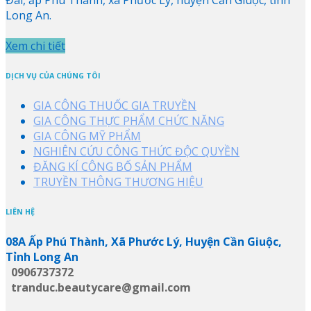
Long An.
Xem chi tiết
DỊCH VỤ CỦA CHÚNG TÔI
GIA CÔNG THUỐC GIA TRUYỀN
GIA CÔNG THỰC PHẨM CHỨC NĂNG
GIA CÔNG MỸ PHẨM
NGHIÊN CỨU CÔNG THỨC ĐỘC QUYỀN
ĐĂNG KÍ CÔNG BỐ SẢN PHẨM
TRUYỀN THÔNG THƯƠNG HIỆU
LIÊN HỆ
08A Ấp Phú Thành, Xã Phước Lý, Huyện Cần Giuộc,
Tỉnh Long An
0906737372
tranduc.beautycare@gmail.com