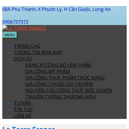
08A Phú Thành, X Phước Lý, H Cần Giuộc, Long An
0906737372
MENU
TRANG CHỦ
THÔNG TIN NHÀ MÁY
DỊCH VỤ
ĐĂNG KÍ CÔNG BỐ SẢN PHẨM
GIA CÔNG MỸ PHẨM
GIA CÔNG THỰC PHẨM CHỨC NĂNG
GIA CÔNG THUỐC GIA TRUYỀN
NGUYÊN CỨU CÔNG THỨC ĐỘC QUYỀN
TRUYỀN THÔNG THƯƠNG HIỆU
TƯ VẤN
TIN TỨC
LIÊN HỆ