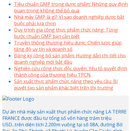
Tiêu chuẩn GMP trong dược phẩm: Những quy định
quan trọng không thể bỏ qua
Nhà máy GMP là gì? Vì sao doanh nghiệp dược bắt
buộc phải lựa chọn
Quy trình gia công thực phẩm chức năng: Từng
bước chuẩn GMP bạn cần biết
Truyền thông thương hiệu dược: Chiến lược giúp
tăng độ uy tín và doanh số
Đăng ký công bố sản phẩm: Hướng dẫn chi tiết cho
doanh nghiệp mới bắt đầu
Nghiên cứu công thức độc quyền: Yếu tố quyết định
thành công của thương hiệu TPCN
Sản xuất thực phẩm chức năng theo yêu cầu: Bí
quyết tạo sản phẩm khác biệt trên thị trường
Dự án nhà máy sản xuất thực phẩm chức năng LA TERRE
FRANCE được đầu tư tổng số vốn hàng trăm triệu
USD...trên diện tích 2.200m vuông tại số 08A, đường Bờ
Đai, ấp Phù Thành, xã Phước Lý, huyện Cần Giuộc, tỉnh