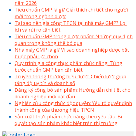
năm 2026
Tiêu chuẩn GMP là gì? Giải thích chi tiết cho người
mới trong ngành dược
Tại sao nên gia công TPCN tại nhà máy GMP? Lợi
ích và rủi ro cần biết
Tiêu chuẩn GMP trong dược phẩm: Những quy định
quan trọng không thể bỏ qua
Nhà máy GMP là gì? Vì sao doanh nghiệp dược bắt
buộc phải lựa chọn
Quy trình gia công thực phẩm chức năng: Từng
bước chuẩn GMP bạn cần biết
Truyền thông thương hiệu dược: Chiến lược giúp
tăng độ uy tín và doanh số
Đăng ký công bố sản phẩm: Hướng dẫn chi tiết cho
doanh nghiệp mới bắt đầu
Nghiên cứu công thức độc quyền: Yếu tố quyết định
thành công của thương hiệu TPCN
Sản xuất thực phẩm chức năng theo yêu cầu: Bí
quyết tạo sản phẩm khác biệt trên thị trường