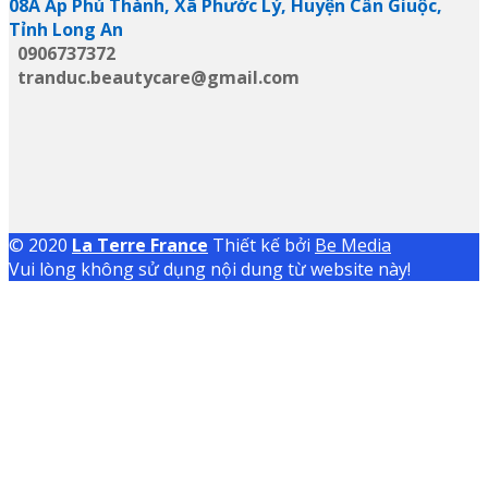
08A Ấp Phú Thành, Xã Phước Lý, Huyện Cần Giuộc,
Tỉnh Long An
0906737372
tranduc.beautycare@gmail.com
© 2020
La Terre France
Thiết kế bởi
Be Media
Vui lòng không sử dụng nội dung từ website này!