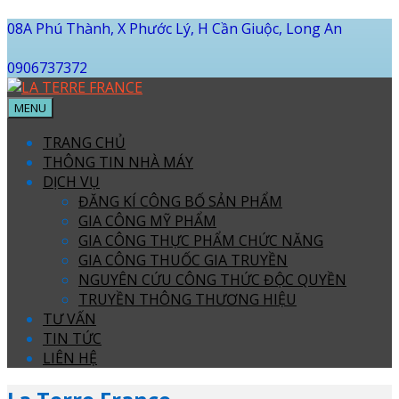
08A Phú Thành, X Phước Lý, H Cần Giuộc, Long An
0906737372
MENU
TRANG CHỦ
THÔNG TIN NHÀ MÁY
DỊCH VỤ
ĐĂNG KÍ CÔNG BỐ SẢN PHẨM
GIA CÔNG MỸ PHẨM
GIA CÔNG THỰC PHẨM CHỨC NĂNG
GIA CÔNG THUỐC GIA TRUYỀN
NGUYÊN CỨU CÔNG THỨC ĐỘC QUYỀN
TRUYỀN THÔNG THƯƠNG HIỆU
TƯ VẤN
TIN TỨC
LIÊN HỆ