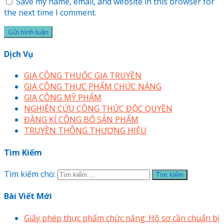
Save my name, email, and website in this browser for
the next time I comment.
Dịch Vụ
GIA CÔNG THUỐC GIA TRUYỀN
GIA CÔNG THỰC PHẨM CHỨC NĂNG
GIA CÔNG MỸ PHẨM
NGHIÊN CỨU CÔNG THỨC ĐỘC QUYỀN
ĐĂNG KÍ CÔNG BỐ SẢN PHẨM
TRUYỀN THÔNG THƯƠNG HIỆU
Tìm Kiếm
Tìm kiếm cho:
Bài Viết Mới
Giấy phép thực phẩm chức năng: Hồ sơ cần chuẩn bị