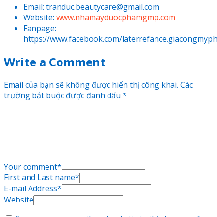
Email: tranduc.beautycare@gmail.com
Website:
www.nhamayduocphamgmp.com
Fanpage
:
https://www.facebook.com/laterrefance.giacongmyp
Write a Comment
Email của bạn sẽ không được hiển thị công khai.
Các
trường bắt buộc được đánh dấu
*
Your comment
*
First and Last name
*
E-mail Address
*
Website