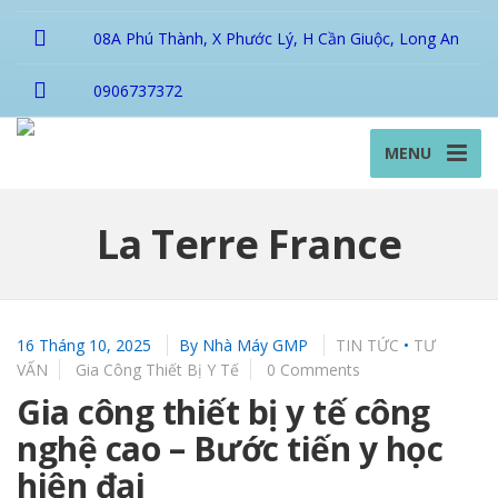
08A Phú Thành, X Phước Lý, H Cần Giuộc, Long An
0906737372
MENU
La Terre France
16 Tháng 10, 2025
By
Nhà Máy GMP
TIN TỨC
•
TƯ
VẤN
Gia Công Thiết Bị Y Tế
0 Comments
Gia công thiết bị y tế công
nghệ cao – Bước tiến y học
hiện đại