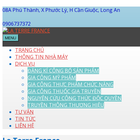
08A Phú Thành, X Phước Lý, H Cần Giuộc, Long An
0906737372
MENU
TRANG CHỦ
THÔNG TIN NHÀ MÁY
DỊCH VỤ
ĐĂNG KÍ CÔNG BỐ SẢN PHẨM
GIA CÔNG MỸ PHẨM
GIA CÔNG THỰC PHẨM CHỨC NĂNG
GIA CÔNG THUỐC GIA TRUYỀN
NGUYÊN CỨU CÔNG THỨC ĐỘC QUYỀN
TRUYỀN THÔNG THƯƠNG HIỆU
TƯ VẤN
TIN TỨC
LIÊN HỆ