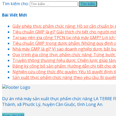
Tìm kiếm cho:
Bài Viết Mới
Giấy phép thực phẩm chức năng: Hồ sơ cần chuẩn bị
Tiêu chuẩn GMP là gì? Giải thích chi tiết cho người 
Tại sao nên gia công TPCN tại nhà máy GMP? Lợi ích v
Tiêu chuẩn GMP trong dược phẩm: Những quy định q
Nhà máy GMP là gì? Vì sao doanh nghiệp dược bắt bu
Quy trình gia công thực phẩm chức năng: Từng bước
Truyền thông thương hiệu dược: Chiến lược giúp tăng
Đăng ký công bố sản phẩm: Hướng dẫn chi tiết cho 
Nghiên cứu công thức độc quyền: Yếu tố quyết định
Sản xuất thực phẩm chức năng theo yêu cầu: Bí quyết
Dự án nhà máy sản xuất thực phẩm chức năng LA TERRE FRA
Thành, xã Phước Lý, huyện Cần Giuộc, tỉnh Long An.
Xem chi tiết