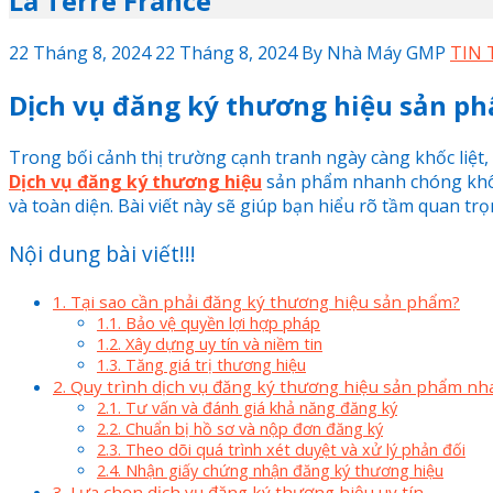
La Terre France
22 Tháng 8, 2024
22 Tháng 8, 2024
By
Nhà Máy GMP
TIN 
Dịch vụ đăng ký thương hiệu sản p
Trong bối cảnh thị trường cạnh tranh ngày càng khốc liệt,
Dịch vụ đăng ký thương hiệu
sản phẩm nhanh chóng không
và toàn diện. Bài viết này sẽ giúp bạn hiểu rõ tầm quan tr
Nội dung bài viết!!!
1. Tại sao cần phải đăng ký thương hiệu sản phẩm?
1.1. Bảo vệ quyền lợi hợp pháp
1.2. Xây dựng uy tín và niềm tin
1.3. Tăng giá trị thương hiệu
2. Quy trình dịch vụ đăng ký thương hiệu sản phẩm n
2.1. Tư vấn và đánh giá khả năng đăng ký
2.2. Chuẩn bị hồ sơ và nộp đơn đăng ký
2.3. Theo dõi quá trình xét duyệt và xử lý phản đối
2.4. Nhận giấy chứng nhận đăng ký thương hiệu
3. Lựa chọn dịch vụ đăng ký thương hiệu uy tín