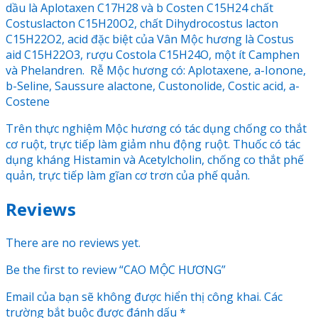
dầu là Aplotaxen C17H28 và b Costen C15H24 chất
Costuslacton C15H20O2, chất Dihydrocostus lacton
C15H22O2, acid đặc biệt của Vân Mộc hương là Costus
aid C15H22O3, rượu Costola C15H24O, một ít Camphen
và Phelandren. Rễ Mộc hương có: Aplotaxene, a-Ionone,
b-Seline, Saussure alactone, Custonolide, Costic acid, a-
Costene
Trên thực nghiệm Mộc hương có tác dụng chống co thắt
cơ ruột, trực tiếp làm giảm nhu động ruột. Thuốc có tác
dụng kháng Histamin và Acetylcholin, chống co thắt phế
quản, trực tiếp làm gĩan cơ trơn của phế quản.
Reviews
There are no reviews yet.
Be the first to review “CAO MỘC HƯƠNG”
Email của bạn sẽ không được hiển thị công khai.
Các
trường bắt buộc được đánh dấu
*