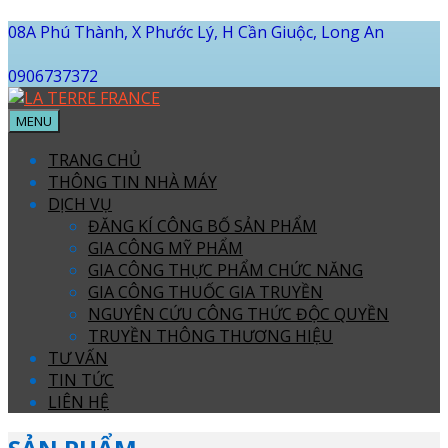
08A Phú Thành, X Phước Lý, H Cần Giuộc, Long An
0906737372
MENU
TRANG CHỦ
THÔNG TIN NHÀ MÁY
DỊCH VỤ
ĐĂNG KÍ CÔNG BỐ SẢN PHẨM
GIA CÔNG MỸ PHẨM
GIA CÔNG THỰC PHẨM CHỨC NĂNG
GIA CÔNG THUỐC GIA TRUYỀN
NGUYÊN CỨU CÔNG THỨC ĐỘC QUYỀN
TRUYỀN THÔNG THƯƠNG HIỆU
TƯ VẤN
TIN TỨC
LIÊN HỆ