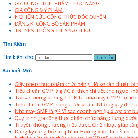
GIA CÔNG THỰC PHẨM CHỨC NĂNG
GIA CÔNG MỸ PHẨM
NGHIÊN CỨU CÔNG THỨC ĐỘC QUYỀN
ĐĂNG KÍ CÔNG BỐ SẢN PHẨM
TRUYỀN THÔNG THƯƠNG HIỆU
Tìm Kiếm
Tìm kiếm cho:
Bài Viết Mới
Giấy phép thực phẩm chức năng: Hồ sơ cần chuẩn bị
Tiêu chuẩn GMP là gì? Giải thích chi tiết cho người 
Tại sao nên gia công TPCN tại nhà máy GMP? Lợi ích v
Tiêu chuẩn GMP trong dược phẩm: Những quy định q
Nhà máy GMP là gì? Vì sao doanh nghiệp dược bắt bu
Quy trình gia công thực phẩm chức năng: Từng bước
Truyền thông thương hiệu dược: Chiến lược giúp tăng
Đăng ký công bố sản phẩm: Hướng dẫn chi tiết cho 