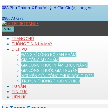
08A Phú Thành, X Phước Lý, H Cần Giuộc, Long An
0906737372
MENU
TRANG CHỦ
THÔNG TIN NHÀ MÁY
DỊCH VỤ
ĐĂNG KÍ CÔNG BỐ SẢN PHẨM
GIA CÔNG MỸ PHẨM
GIA CÔNG THỰC PHẨM CHỨC NĂNG
GIA CÔNG THUỐC GIA TRUYỀN
NGUYÊN CỨU CÔNG THỨC ĐỘC QUYỀN
TRUYỀN THÔNG THƯƠNG HIỆU
TƯ VẤN
TIN TỨC
LIÊN HỆ