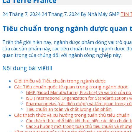
La Terre France
24 Tháng 7, 2024
24 Tháng 7, 2024
By
Nhà Máy GMP
TIN 
Tiêu chuẩn trong ngành dược quan t
Trên thế giới hiện nay, ngành dược phẩm đóng vai trò qua
của các sản phẩm này, các tiêu chuẩn trong ngành dược đó
quan trọng của chúng đối với ngành công nghiệp này.
Nội dung bài viết!!!
Giới thiệu về Tiêu chuẩn trong ngành dược
Các Tiêu chuẩn quốc tế quan trọng trong ngành dược
GMP (Good Manufacturing Practice) và vai trò của nó
ISO (International Organization for Standardization) 
Pharmacopeias (các điển dược) và tầm quan trọng của
Tiêu chuẩn an toàn và chất lượng sản phẩm
Các thách thức và xu hướng trong tuân thủ tiêu chuẩn
Các thách thức phổ biến khi thực hiện các tiêu chuẩn
Các xu hướng mới trong tuân thủ tiêu chuẩn và nhữn
Tầm quan trọng của việc tuân thủ tiêu chuẩn trong n