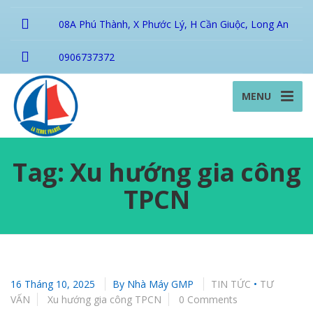
08A Phú Thành, X Phước Lý, H Cần Giuộc, Long An
0906737372
MENU
Tag: Xu hướng gia công
TPCN
16 Tháng 10, 2025
By
Nhà Máy GMP
TIN TỨC
•
TƯ
VẤN
Xu hướng gia công TPCN
0 Comments