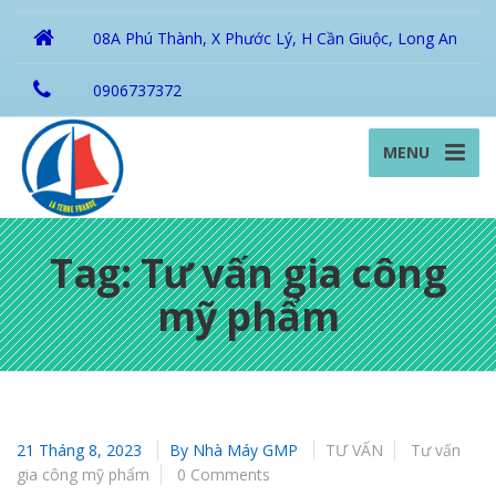
08A Phú Thành, X Phước Lý, H Cần Giuộc, Long An
0906737372
MENU
Tag: Tư vấn gia công
mỹ phẩm
21 Tháng 8, 2023
By
Nhà Máy GMP
TƯ VẤN
Tư vấn
gia công mỹ phẩm
0 Comments