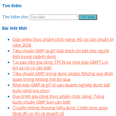
Tìm Kiếm
Tìm kiếm cho:
Bài Viết Mới
Giấy phép thực phẩm chức năng: Hồ sơ cần chuẩn bị
năm 2026
Tiêu chuẩn GMP là gì? Giải thích chi tiết cho người
mới trong ngành dược
Tại sao nên gia công TPCN tại nhà máy GMP? Lợi
ích và rủi ro cần biết
Tiêu chuẩn GMP trong dược phẩm: Những quy định
quan trọng không thể bỏ qua
Nhà máy GMP là gì? Vì sao doanh nghiệp dược bắt
buộc phải lựa chọn
Quy trình gia công thực phẩm chức năng: Từng
bước chuẩn GMP bạn cần biết
Truyền thông thương hiệu dược: Chiến lược giúp
tăng độ uy tín và doanh số