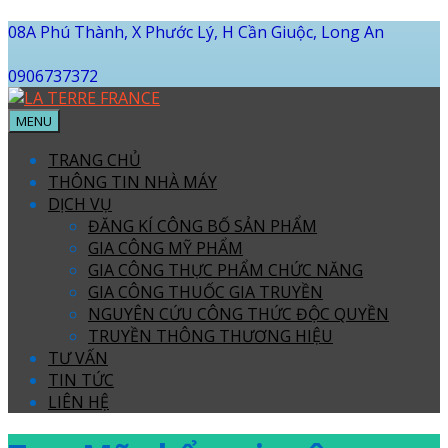
08A Phú Thành, X Phước Lý, H Cần Giuộc, Long An
0906737372
MENU
TRANG CHỦ
THÔNG TIN NHÀ MÁY
DỊCH VỤ
ĐĂNG KÍ CÔNG BỐ SẢN PHẨM
GIA CÔNG MỸ PHẨM
GIA CÔNG THỰC PHẨM CHỨC NĂNG
GIA CÔNG THUỐC GIA TRUYỀN
NGUYÊN CỨU CÔNG THỨC ĐỘC QUYỀN
TRUYỀN THÔNG THƯƠNG HIỆU
TƯ VẤN
TIN TỨC
LIÊN HỆ