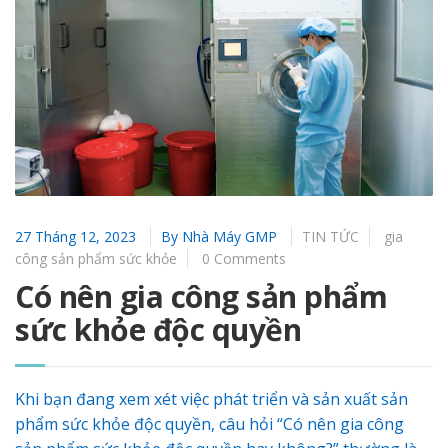
27 Tháng 12, 2023
By
Nhà Máy GMP
TIN TỨC
gia
công sản phẩm sức khỏe
0 Comments
Có nên gia công sản phẩm
sức khỏe độc quyền
Khi bạn đang xem xét việc phát triển và sản xuất sản
phẩm sức khỏe độc quyền, câu hỏi “Có nên gia công