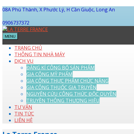
08A Phú Thành, X Phước Lý, H Cần Giuộc, Long An
0906737372
MENU
TRANG CHỦ
THÔNG TIN NHÀ MÁY
DỊCH VỤ
ĐĂNG KÍ CÔNG BỐ SẢN PHẨM
GIA CÔNG MỸ PHẨM
GIA CÔNG THỰC PHẨM CHỨC NĂNG
GIA CÔNG THUỐC GIA TRUYỀN
NGUYÊN CỨU CÔNG THỨC ĐỘC QUYỀN
TRUYỀN THÔNG THƯƠNG HIỆU
TƯ VẤN
TIN TỨC
LIÊN HỆ