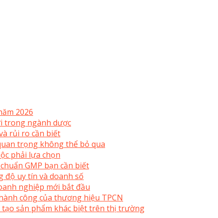
 năm 2026
mới trong ngành dược
à rủi ro cần biết
uan trọng không thể bỏ qua
ộc phải lựa chọn
 chuẩn GMP bạn cần biết
 độ uy tín và doanh số
doanh nghiệp mới bắt đầu
 thành công của thương hiệu TPCN
 tạo sản phẩm khác biệt trên thị trường