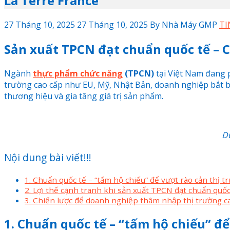
La Terre France
27 Tháng 10, 2025
27 Tháng 10, 2025
By
Nhà Máy GMP
TI
Sản xuất TPCN đạt chuẩn quốc tế – C
Ngành
thực phẩm chức năng
(TPCN)
tại Việt Nam đang p
trường cao cấp như EU, Mỹ, Nhật Bản, doanh nghiệp bắt 
thương hiệu và gia tăng giá trị sản phẩm.
Dư
Nội dung bài viết!!!
1. Chuẩn quốc tế – “tấm hộ chiếu” để vượt rào cản thị t
2. Lợi thế cạnh tranh khi sản xuất TPCN đạt chuẩn quốc
3. Chiến lược để doanh nghiệp thâm nhập thị trường c
1. Chuẩn quốc tế – “tấm hộ chiếu” để