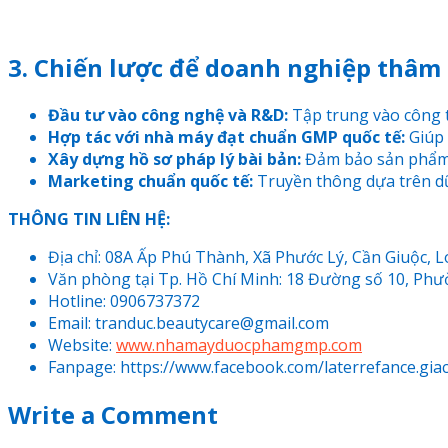
3. Chiến lược để doanh nghiệp thâm 
Đầu tư vào công nghệ và R&D:
Tập trung vào công t
Hợp tác với nhà máy đạt chuẩn GMP quốc tế:
Giúp 
Xây dựng hồ sơ pháp lý bài bản:
Đảm bảo sản phẩm đ
Marketing chuẩn quốc tế:
Truyền thông dựa trên dữ
THÔNG TIN LIÊN HỆ:
Địa chỉ: 08A Ấp Phú Thành, Xã Phước Lý, Cần Giuộc, 
Văn phòng tại Tp. Hồ Chí Minh: 18 Đường số 10, Ph
Hotline: 0906737372
Email: tranduc.beautycare@gmail.com
Website:
www.nhamayduocphamgmp.com
Fanpage
:
https://www.facebook.com/laterrefance.g
Write a Comment