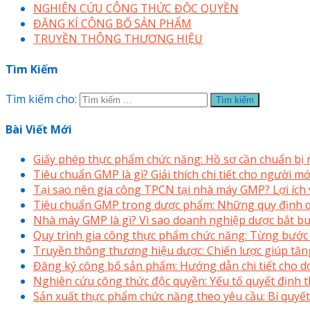
NGHIÊN CỨU CÔNG THỨC ĐỘC QUYỀN
ĐĂNG KÍ CÔNG BỐ SẢN PHẨM
TRUYỀN THÔNG THƯƠNG HIỆU
Tìm Kiếm
Tìm kiếm cho:
Bài Viết Mới
Giấy phép thực phẩm chức năng: Hồ sơ cần chuẩn bị
Tiêu chuẩn GMP là gì? Giải thích chi tiết cho người 
Tại sao nên gia công TPCN tại nhà máy GMP? Lợi ích v
Tiêu chuẩn GMP trong dược phẩm: Những quy định q
Nhà máy GMP là gì? Vì sao doanh nghiệp dược bắt bu
Quy trình gia công thực phẩm chức năng: Từng bước
Truyền thông thương hiệu dược: Chiến lược giúp tăng
Đăng ký công bố sản phẩm: Hướng dẫn chi tiết cho 
Nghiên cứu công thức độc quyền: Yếu tố quyết định
Sản xuất thực phẩm chức năng theo yêu cầu: Bí quyết