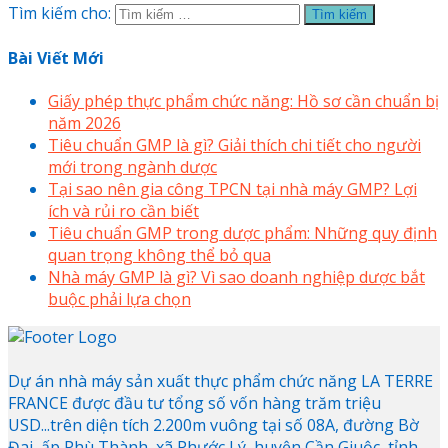
Tìm kiếm cho:
Bài Viết Mới
Giấy phép thực phẩm chức năng: Hồ sơ cần chuẩn bị
năm 2026
Tiêu chuẩn GMP là gì? Giải thích chi tiết cho người
mới trong ngành dược
Tại sao nên gia công TPCN tại nhà máy GMP? Lợi
ích và rủi ro cần biết
Tiêu chuẩn GMP trong dược phẩm: Những quy định
quan trọng không thể bỏ qua
Nhà máy GMP là gì? Vì sao doanh nghiệp dược bắt
buộc phải lựa chọn
Dự án nhà máy sản xuất thực phẩm chức năng LA TERRE
FRANCE được đầu tư tổng số vốn hàng trăm triệu
USD...trên diện tích 2.200m vuông tại số 08A, đường Bờ
Đai, ấp Phù Thành, xã Phước Lý, huyện Cần Giuộc, tỉnh