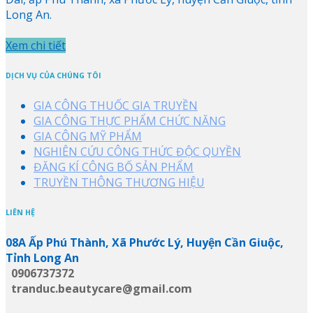
Long An.
Xem chi tiết
DỊCH VỤ CỦA CHÚNG TÔI
GIA CÔNG THUỐC GIA TRUYỀN
GIA CÔNG THỰC PHẨM CHỨC NĂNG
GIA CÔNG MỸ PHẨM
NGHIÊN CỨU CÔNG THỨC ĐỘC QUYỀN
ĐĂNG KÍ CÔNG BỐ SẢN PHẨM
TRUYỀN THÔNG THƯƠNG HIỆU
LIÊN HỆ
08A Ấp Phú Thành, Xã Phước Lý, Huyện Cần Giuộc,
Tỉnh Long An
0906737372
tranduc.beautycare@gmail.com