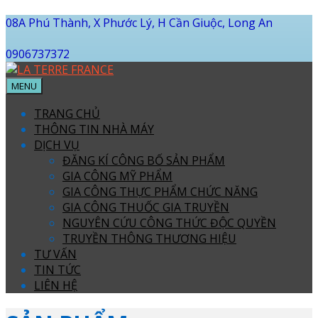
08A Phú Thành, X Phước Lý, H Cần Giuộc, Long An
0906737372
MENU
TRANG CHỦ
THÔNG TIN NHÀ MÁY
DỊCH VỤ
ĐĂNG KÍ CÔNG BỐ SẢN PHẨM
GIA CÔNG MỸ PHẨM
GIA CÔNG THỰC PHẨM CHỨC NĂNG
GIA CÔNG THUỐC GIA TRUYỀN
NGUYÊN CỨU CÔNG THỨC ĐỘC QUYỀN
TRUYỀN THÔNG THƯƠNG HIỆU
TƯ VẤN
TIN TỨC
LIÊN HỆ