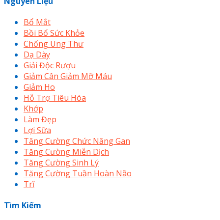
Nguyên Liệu
Bổ Mắt
Bồi Bổ Sức Khỏe
Chống Ung Thư
Dạ Dày
Giải Độc Rượu
Giảm Cân Giảm Mỡ Máu
Giảm Ho
Hỗ Trợ Tiêu Hóa
Khớp
Làm Đẹp
Lợi Sữa
Tăng Cường Chức Năng Gan
Tăng Cường Miễn Dịch
Tăng Cường Sinh Lý
Tăng Cường Tuần Hoàn Não
Trĩ
Tìm Kiếm