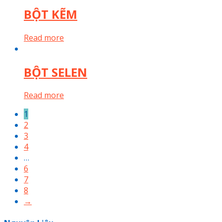
BỘT KẼM
Read more
BỘT SELEN
Read more
1
2
3
4
…
6
7
8
→