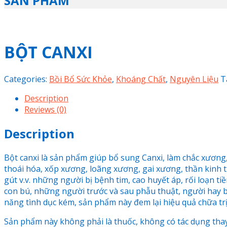
SẢN PHẨM
BỘT CANXI
Categories:
Bồi Bổ Sức Khỏe
,
Khoáng Chất
,
Nguyên Liệu
T
Description
Reviews (0)
Description
Bột canxi là sản phẩm giúp bổ sung Canxi, làm chắc xươn
thoái hóa, xốp xương, loãng xương, gai xương, thần kinh 
gút v.v. những người bị bệnh tim, cao huyết áp, rối loạn ti
con bú, những người trước và sau phẫu thuật, người hay bị 
năng tình dục kém, sản phẩm này đem lại hiệu quả chữa trị r
Sản phẩm này không phải là thuốc, không có tác dụng tha