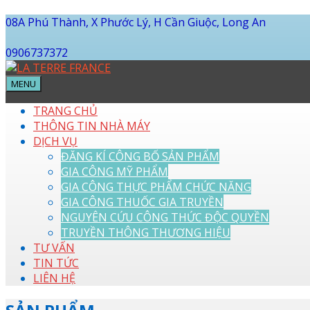
08A Phú Thành, X Phước Lý, H Cần Giuộc, Long An
0906737372
MENU
TRANG CHỦ
THÔNG TIN NHÀ MÁY
DỊCH VỤ
ĐĂNG KÍ CÔNG BỐ SẢN PHẨM
GIA CÔNG MỸ PHẨM
GIA CÔNG THỰC PHẨM CHỨC NĂNG
GIA CÔNG THUỐC GIA TRUYỀN
NGUYÊN CỨU CÔNG THỨC ĐỘC QUYỀN
TRUYỀN THÔNG THƯƠNG HIỆU
TƯ VẤN
TIN TỨC
LIÊN HỆ