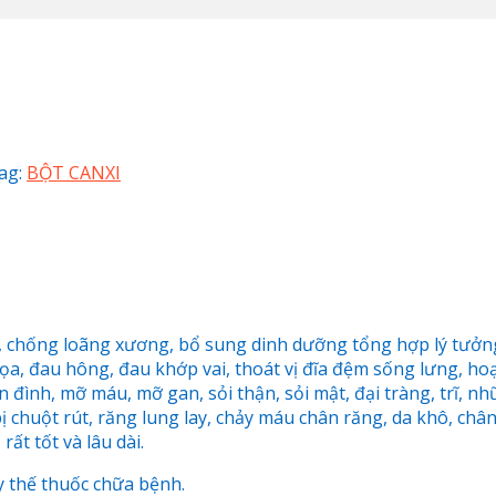
ag:
BỘT CANXI
g, chống loãng xương, bổ sung dinh dưỡng tổng hợp lý tưởn
tọa, đau hông, đau khớp vai, thoát vị đĩa đệm sống lưng, h
ền đình, mỡ máu, mỡ gan, sỏi thận, sỏi mật, đại tràng, trĩ, n
chuột rút, răng lung lay, chảy máu chân răng, da khô, chân 
ất tốt và lâu dài.
y thế thuốc chữa bệnh.