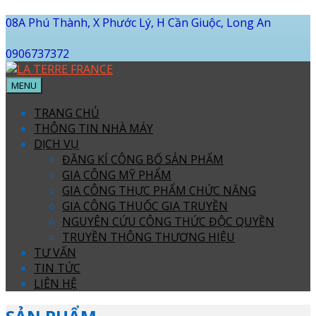
08A Phú Thành, X Phước Lý, H Cần Giuộc, Long An
0906737372
MENU
TRANG CHỦ
THÔNG TIN NHÀ MÁY
DỊCH VỤ
ĐĂNG KÍ CÔNG BỐ SẢN PHẨM
GIA CÔNG MỸ PHẨM
GIA CÔNG THỰC PHẨM CHỨC NĂNG
GIA CÔNG THUỐC GIA TRUYỀN
NGUYÊN CỨU CÔNG THỨC ĐỘC QUYỀN
TRUYỀN THÔNG THƯƠNG HIỆU
TƯ VẤN
TIN TỨC
LIÊN HỆ