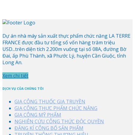
Dự án nhà máy sản xuất thực phẩm chức năng LA TERRE
FRANCE được đầu tư tổng số vốn hàng trăm triệu
USD...trên diện tích 2.200m vuông tại số 08A, đường Bờ
Đai, ấp Phù Thành, xã Phước Lý, huyện Cần Giuộc, tỉnh
Long An.
Xem chi tiết
DỊCH VỤ CỦA CHÚNG TÔI
GIA CÔNG THUỐC GIA TRUYỀN
GIA CÔNG THỰC PHẨM CHỨC NĂNG
GIA CÔNG MỸ PHẨM
NGHIÊN CỨU CÔNG THỨC ĐỘC QUYỀN
ĐĂNG KÍ CÔNG BỐ SẢN PHẨM
TRUYỀN THÔNG THƯƠNG HIỆU