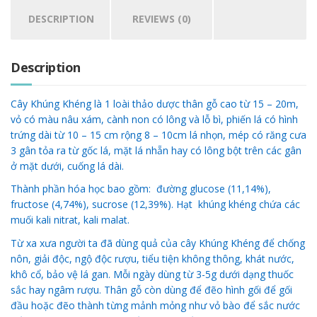
DESCRIPTION
REVIEWS (0)
Description
Cây Khúng Khéng là 1 loài thảo dược thân gỗ cao từ 15 – 20m,
vỏ có màu nâu xám, cành non có lông và lỗ bì, phiến lá có hình
trứng dài từ 10 – 15 cm rộng 8 – 10cm lá nhọn, mép có răng cưa
3 gân tỏa ra từ gốc lá, mặt lá nhẵn hay có lông bột trên các gân
ở mặt dưới, cuống lá dài.
Thành phần hóa học bao gồm: đường glucose (11,14%),
fructose (4,74%), sucrose (12,39%). Hạt khúng khéng chứa các
muối kali nitrat, kali malat.
Từ xa xưa người ta đã dùng quả của cây Khúng Khéng để chống
nôn, giải độc, ngộ độc rượu, tiểu tiện không thông, khát nước,
khô cổ, bảo vệ lá gan. Mỗi ngày dùng từ 3-5g dưới dạng thuốc
sắc hay ngâm rượu. Thân gỗ còn dùng để đẽo hình gối để gối
đầu hoặc đẽo thành từng mảnh mỏng như vỏ bào để sắc nước