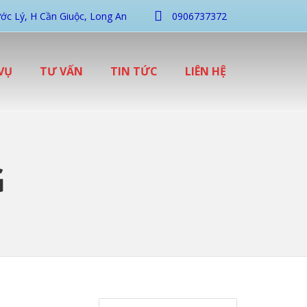
ớc Lý, H Cần Giuộc, Long An
0906737372
VỤ
TƯ VẤN
TIN TỨC
LIÊN HỆ
G