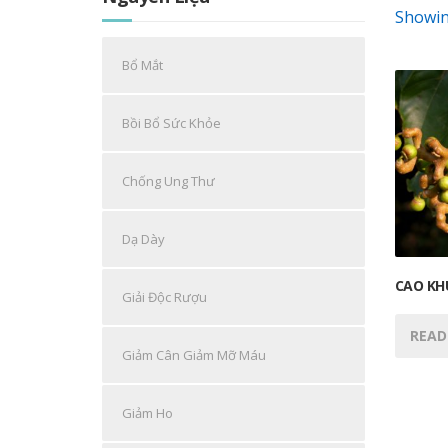
Showing
Bổ Mắt
Bồi Bổ Sức Khỏe
Chống Ung Thư
Dạ Dày
CAO KH
Giải Độc Rượu
READ
Giảm Cân Giảm Mỡ Máu
Giảm Ho