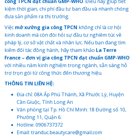
công TPCN đạt chuẩn GMP-WHO
. Điều này giúp tiết
kiệm thời gian, chi phí đầu tư ban đầu và nhanh chóng
đưa sản phẩm ra thị trường.
Việc
mở xưởng gia công TPCN
không chỉ là cơ hội
kinh doanh mà còn đòi hỏi sự đầu tư nghiêm túc về
pháp lý, cơ sở vật chất và nhân lực. Nếu bạn đang tìm
kiếm đối tác đồng hành, hãy tham khảo
La Terre
France – đơn vị gia công TPCN đạt chuẩn GMP-WHO
với nhiều năm kinh nghiệm trong ngành, sẵn sàng hỗ
trợ trọn gói từ công thức đến thương hiệu.
THÔNG TIN LIÊN HỆ:
Địa chỉ: 08A Ấp Phú Thành, Xã Phước Lý, Huyện
Cần Giuộc, Tỉnh Long An
Văn phòng tại Tp. Hồ Chí Minh: 18 Đường số 10,
Phường 11, Quận 6.
Hotline: 0906737372
Email: tranduc.beautycare@gmail.com