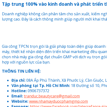
Tập trung 100% vào kinh doanh và phát triển 
Doanh nghiệp không cần phân tâm cho sản xuất, kiểm ngh
lượng cao. Đây là cách thông minh giúp người mới khai th
Gia công TPCN trọn gói là giải pháp toàn diện giúp doanh 
máy, thiết kế nhận diện đến triển khai marketing đều quan 
chọn nhà máy gia công đạt chuẩn GMP với dịch vụ trọn gói
hợp với nguồn lực của bạn.
THÔNG TIN LIÊN HỆ:
Địa chỉ:
08A Ấp Phú Thành, Xã Phước Lý, Cần Giuộc, 
Văn phòng tại Tp. Hồ Chí Minh:
18 Đường số 10, P
Hotline:
0906737372
Email:
tranduc.beautycare@gmail.com
Website:
www.nhamayduocphamgmp.com
Fanpage:
https://www.facebook.com/laterrefance.g