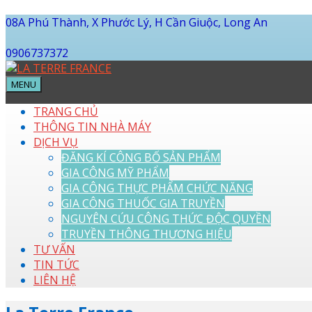
08A Phú Thành, X Phước Lý, H Cần Giuộc, Long An
0906737372
MENU
TRANG CHỦ
THÔNG TIN NHÀ MÁY
DỊCH VỤ
ĐĂNG KÍ CÔNG BỐ SẢN PHẨM
GIA CÔNG MỸ PHẨM
GIA CÔNG THỰC PHẨM CHỨC NĂNG
GIA CÔNG THUỐC GIA TRUYỀN
NGUYÊN CỨU CÔNG THỨC ĐỘC QUYỀN
TRUYỀN THÔNG THƯƠNG HIỆU
TƯ VẤN
TIN TỨC
LIÊN HỆ