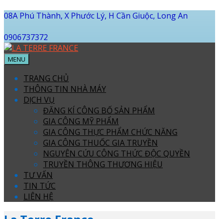
08A Phú Thành, X Phước Lý, H Cần Giuộc, Long An
0906737372
MENU
TRANG CHỦ
THÔNG TIN NHÀ MÁY
DỊCH VỤ
ĐĂNG KÍ CÔNG BỐ SẢN PHẨM
GIA CÔNG MỸ PHẨM
GIA CÔNG THỰC PHẨM CHỨC NĂNG
GIA CÔNG THUỐC GIA TRUYỀN
NGUYÊN CỨU CÔNG THỨC ĐỘC QUYỀN
TRUYỀN THÔNG THƯƠNG HIỆU
TƯ VẤN
TIN TỨC
LIÊN HỆ