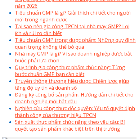
năm 2026
Tiêu chuẩn GMP là gì? Giải thích chi tiết cho người
mới trong ngành dược
Tại sao nên gia công TPCN tại nhà máy GMP? Lợi
ích và rủi ro cần biết
Tiêu chuẩn GMP trong dược phẩm: Những quy định
quan trọng không thể bỏ qua
Nhà máy GMP là gì? Vì sao doanh nghiệp dược bắt
buộc phải lựa chọn
Quy trình gia công thực phẩm chức năng: Từng
bước chuẩn GMP bạn cần biết
Truyền thông thương hiệu dược: Chiến lược giúp
tăng độ uy tín và doanh số
Đăng ký công bố sản phẩm: Hướng dẫn chi tiết cho
doanh nghiệp mới bắt đầu
Nghiên cứu công thức độc quyền: Yếu tố quyết định
thành công của thương hiệu TPCN
Sản xuất thực phẩm chức năng theo yêu cầu: Bí
quyết tạo sản phẩm khác biệt trên thị trường