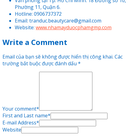
Văn phòng tại Tp. Hồ Chí Minh: 18 Đường số 10,
Phường 11, Quận 6.
Hotline: 0906737372
Email: tranduc.beautycare@gmail.com
Website:
www.nhamayduocphamgmp.com
Write a Comment
Email của bạn sẽ không được hiển thị công khai.
Các
trường bắt buộc được đánh dấu
*
Your comment
*
First and Last name
*
E-mail Address
*
Website