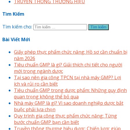
TRUYỀN THÔNG THƯƠNG HIỆU
Tìm Kiếm
Tìm kiếm cho:
Bài Viết Mới
Giấy phép thực phẩm chức năng: Hồ sơ cần chuẩn bị
năm 2026
Tiêu chuẩn GMP là gì? Giải thích chi tiết cho người
mới trong ngành dược
Tại sao nên gia công TPCN tại nhà máy GMP? Lợi
ích và rủi ro cần biết
Tiêu chuẩn GMP trong dược phẩm: Những quy định
quan trọng không thể bỏ qua
Nhà máy GMP là gì? Vì sao doanh nghiệp dược bắt
buộc phải lựa chọn
Quy trình gia công thực phẩm chức năng: Từng
bước chuẩn GMP bạn cần biết
Truyền thông thương hiệu dược: Chiến lược giúp