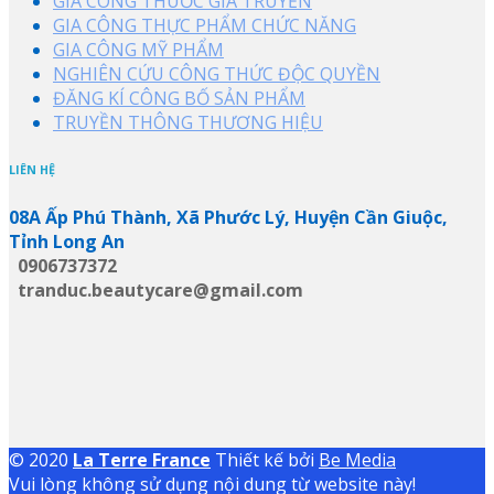
GIA CÔNG THUỐC GIA TRUYỀN
GIA CÔNG THỰC PHẨM CHỨC NĂNG
GIA CÔNG MỸ PHẨM
NGHIÊN CỨU CÔNG THỨC ĐỘC QUYỀN
ĐĂNG KÍ CÔNG BỐ SẢN PHẨM
TRUYỀN THÔNG THƯƠNG HIỆU
LIÊN HỆ
08A Ấp Phú Thành, Xã Phước Lý, Huyện Cần Giuộc,
Tỉnh Long An
0906737372
tranduc.beautycare@gmail.com
© 2020
La Terre France
Thiết kế bởi
Be Media
Vui lòng không sử dụng nội dung từ website này!