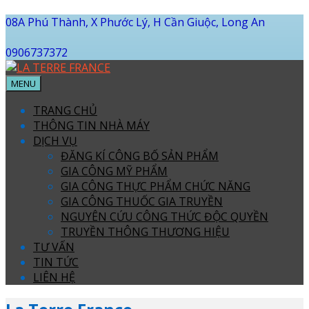
08A Phú Thành, X Phước Lý, H Cần Giuộc, Long An
0906737372
MENU
TRANG CHỦ
THÔNG TIN NHÀ MÁY
DỊCH VỤ
ĐĂNG KÍ CÔNG BỐ SẢN PHẨM
GIA CÔNG MỸ PHẨM
GIA CÔNG THỰC PHẨM CHỨC NĂNG
GIA CÔNG THUỐC GIA TRUYỀN
NGUYÊN CỨU CÔNG THỨC ĐỘC QUYỀN
TRUYỀN THÔNG THƯƠNG HIỆU
TƯ VẤN
TIN TỨC
LIÊN HỆ