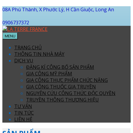
08A Phú Thành, X Phước Lý, H Cần Giuộc, Long An
0906737372
MENU
TRANG CHỦ
THÔNG TIN NHÀ MÁY
DỊCH VỤ
ĐĂNG KÍ CÔNG BỐ SẢN PHẨM
GIA CÔNG MỸ PHẨM
GIA CÔNG THỰC PHẨM CHỨC NĂNG
GIA CÔNG THUỐC GIA TRUYỀN
NGUYÊN CỨU CÔNG THỨC ĐỘC QUYỀN
TRUYỀN THÔNG THƯƠNG HIỆU
TƯ VẤN
TIN TỨC
LIÊN HỆ