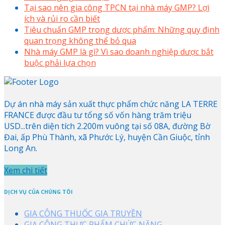
Tại sao nên gia công TPCN tại nhà máy GMP? Lợi
ích và rủi ro cần biết
Tiêu chuẩn GMP trong dược phẩm: Những quy định
quan trọng không thể bỏ qua
Nhà máy GMP là gì? Vì sao doanh nghiệp dược bắt
buộc phải lựa chọn
Dự án nhà máy sản xuất thực phẩm chức năng LA TERRE
FRANCE được đầu tư tổng số vốn hàng trăm triệu
USD...trên diện tích 2.200m vuông tại số 08A, đường Bờ
Đai, ấp Phù Thành, xã Phước Lý, huyện Cần Giuộc, tỉnh
Long An.
Xem chi tiết
DỊCH VỤ CỦA CHÚNG TÔI
GIA CÔNG THUỐC GIA TRUYỀN
GIA CÔNG THỰC PHẨM CHỨC NĂNG