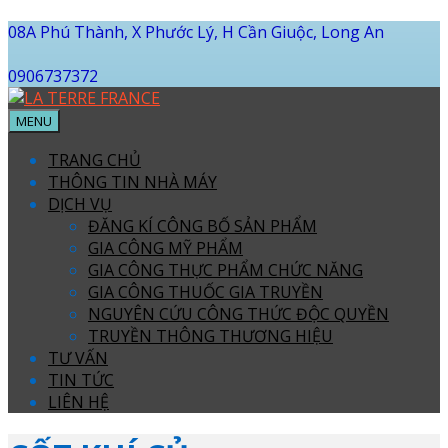
08A Phú Thành, X Phước Lý, H Cần Giuộc, Long An
0906737372
MENU
TRANG CHỦ
THÔNG TIN NHÀ MÁY
DỊCH VỤ
ĐĂNG KÍ CÔNG BỐ SẢN PHẨM
GIA CÔNG MỸ PHẨM
GIA CÔNG THỰC PHẨM CHỨC NĂNG
GIA CÔNG THUỐC GIA TRUYỀN
NGUYÊN CỨU CÔNG THỨC ĐỘC QUYỀN
TRUYỀN THÔNG THƯƠNG HIỆU
TƯ VẤN
TIN TỨC
LIÊN HỆ