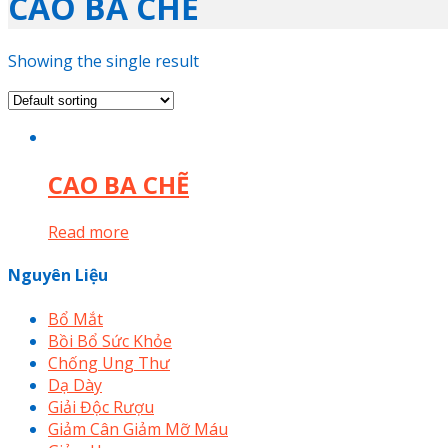
CAO BA CHẼ
Showing the single result
CAO BA CHẼ
Read more
Nguyên Liệu
Bổ Mắt
Bồi Bổ Sức Khỏe
Chống Ung Thư
Dạ Dày
Giải Độc Rượu
Giảm Cân Giảm Mỡ Máu