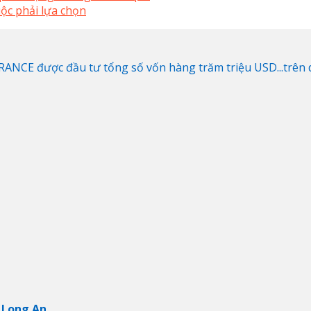
ộc phải lựa chọn
NCE được đầu tư tổng số vốn hàng trăm triệu USD...trên di
 Long An