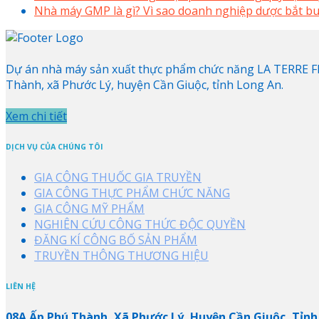
Nhà máy GMP là gì? Vì sao doanh nghiệp dược bắt bu
Dự án nhà máy sản xuất thực phẩm chức năng LA TERRE FRA
Thành, xã Phước Lý, huyện Cần Giuộc, tỉnh Long An.
Xem chi tiết
DỊCH VỤ CỦA CHÚNG TÔI
GIA CÔNG THUỐC GIA TRUYỀN
GIA CÔNG THỰC PHẨM CHỨC NĂNG
GIA CÔNG MỸ PHẨM
NGHIÊN CỨU CÔNG THỨC ĐỘC QUYỀN
ĐĂNG KÍ CÔNG BỐ SẢN PHẨM
TRUYỀN THÔNG THƯƠNG HIỆU
LIÊN HỆ
08A Ấp Phú Thành, Xã Phước Lý, Huyện Cần Giuộc, Tỉnh