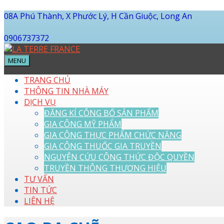
08A Phú Thành, X Phước Lý, H Cần Giuộc, Long An
0906737372
MENU
TRANG CHỦ
THÔNG TIN NHÀ MÁY
DỊCH VỤ
ĐĂNG KÍ CÔNG BỐ SẢN PHẨM
GIA CÔNG MỸ PHẨM
GIA CÔNG THỰC PHẨM CHỨC NĂNG
GIA CÔNG THUỐC GIA TRUYỀN
NGUYÊN CỨU CÔNG THỨC ĐỘC QUYỀN
TRUYỀN THÔNG THƯƠNG HIỆU
TƯ VẤN
TIN TỨC
LIÊN HỆ