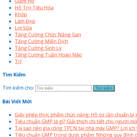
Giảm Ho
Hỗ Trợ Tiêu Hóa
Khớp
Làm Đẹp
Lợi Sữa
Tăng Cường Chức Năng Gan
Tăng Cường Miễn Dịch
Tăng Cường Sinh Lý
Tăng Cường Tuần Hoàn Não
Trĩ
Tìm Kiếm
Tìm kiếm cho:
Bài Viết Mới
Giấy phép thực phẩm chức năng: Hồ sơ cần chuẩn bị
Tiêu chuẩn GMP là gì? Giải thích chi tiết cho người 
Tại sao nên gia công TPCN tại nhà máy GMP? Lợi ích v
Tiêu chuẩn GMP trong dược phẩm: Những quy định q