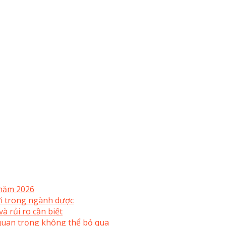
 năm 2026
mới trong ngành dược
à rủi ro cần biết
uan trọng không thể bỏ qua