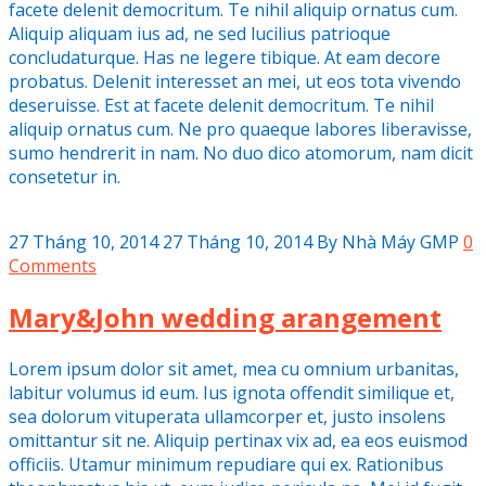
facete delenit democritum. Te nihil aliquip ornatus cum.
Aliquip aliquam ius ad, ne sed lucilius patrioque
concludaturque. Has ne legere tibique. At eam decore
probatus. Delenit interesset an mei, ut eos tota vivendo
deseruisse. Est at facete delenit democritum. Te nihil
aliquip ornatus cum. Ne pro quaeque labores liberavisse,
sumo hendrerit in nam. No duo dico atomorum, nam dicit
consetetur in.
27 Tháng 10, 2014
27 Tháng 10, 2014
By
Nhà Máy GMP
0
Comments
Mary&John wedding arangement
Lorem ipsum dolor sit amet, mea cu omnium urbanitas,
labitur volumus id eum. Ius ignota offendit similique et,
sea dolorum vituperata ullamcorper et, justo insolens
omittantur sit ne. Aliquip pertinax vix ad, ea eos euismod
officiis. Utamur minimum repudiare qui ex. Rationibus