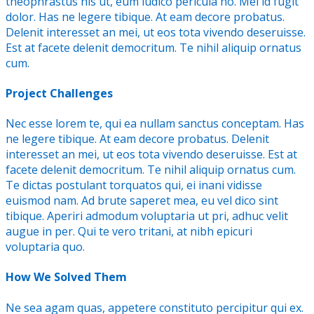
theophrastus his ut, eum iudico pericula no. Mei id fugit
dolor. Has ne legere tibique. At eam decore probatus.
Delenit interesset an mei, ut eos tota vivendo deseruisse.
Est at facete delenit democritum. Te nihil aliquip ornatus
cum.
Project Challenges
Nec esse lorem te, qui ea nullam sanctus conceptam. Has
ne legere tibique. At eam decore probatus. Delenit
interesset an mei, ut eos tota vivendo deseruisse. Est at
facete delenit democritum. Te nihil aliquip ornatus cum.
Te dictas postulant torquatos qui, ei inani vidisse
euismod nam. Ad brute saperet mea, eu vel dico sint
tibique. Aperiri admodum voluptaria ut pri, adhuc velit
augue in per. Qui te vero tritani, at nibh epicuri
voluptaria quo.
How We Solved Them
Ne sea agam quas, appetere constituto percipitur qui ex.