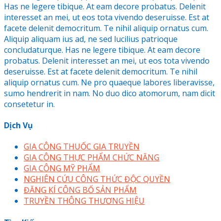
Has ne legere tibique. At eam decore probatus. Delenit
interesset an mei, ut eos tota vivendo deseruisse. Est at
facete delenit democritum. Te nihil aliquip ornatus cum.
Aliquip aliquam ius ad, ne sed lucilius patrioque
concludaturque. Has ne legere tibique. At eam decore
probatus. Delenit interesset an mei, ut eos tota vivendo
deseruisse. Est at facete delenit democritum. Te nihil
aliquip ornatus cum. Ne pro quaeque labores liberavisse,
sumo hendrerit in nam. No duo dico atomorum, nam dicit
consetetur in.
Dịch Vụ
GIA CÔNG THUỐC GIA TRUYỀN
GIA CÔNG THỰC PHẨM CHỨC NĂNG
GIA CÔNG MỸ PHẨM
NGHIÊN CỨU CÔNG THỨC ĐỘC QUYỀN
ĐĂNG KÍ CÔNG BỐ SẢN PHẨM
TRUYỀN THÔNG THƯƠNG HIỆU