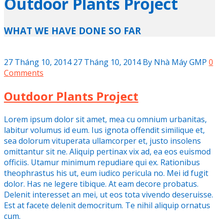
Outdoor Plants Project
WHAT WE HAVE DONE SO FAR
27 Tháng 10, 2014
27 Tháng 10, 2014
By
Nhà Máy GMP
0
Comments
Outdoor Plants Project
Lorem ipsum dolor sit amet, mea cu omnium urbanitas,
labitur volumus id eum. Ius ignota offendit similique et,
sea dolorum vituperata ullamcorper et, justo insolens
omittantur sit ne. Aliquip pertinax vix ad, ea eos euismod
officiis. Utamur minimum repudiare qui ex. Rationibus
theophrastus his ut, eum iudico pericula no. Mei id fugit
dolor. Has ne legere tibique. At eam decore probatus.
Delenit interesset an mei, ut eos tota vivendo deseruisse.
Est at facete delenit democritum. Te nihil aliquip ornatus
cum.