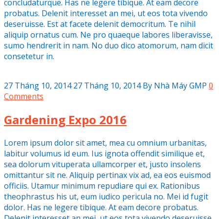
concludaturque. Has ne legere tibique. At eam decore
probatus. Delenit interesset an mei, ut eos tota vivendo
deseruisse. Est at facete delenit democritum. Te nihil
aliquip ornatus cum. Ne pro quaeque labores liberavisse,
sumo hendrerit in nam. No duo dico atomorum, nam dicit
consetetur in.
27 Tháng 10, 2014
27 Tháng 10, 2014
By
Nhà Máy GMP
0
Comments
Gardening Expo 2016
Lorem ipsum dolor sit amet, mea cu omnium urbanitas,
labitur volumus id eum. Ius ignota offendit similique et,
sea dolorum vituperata ullamcorper et, justo insolens
omittantur sit ne. Aliquip pertinax vix ad, ea eos euismod
officiis. Utamur minimum repudiare qui ex. Rationibus
theophrastus his ut, eum iudico pericula no. Mei id fugit
dolor. Has ne legere tibique. At eam decore probatus.
Delenit interesset an mei, ut eos tota vivendo deseruisse.