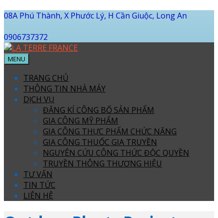
08A Phú Thành, X Phước Lý, H Cần Giuộc, Long An
0906737372
MENU
TRANG CHỦ
THÔNG TIN NHÀ MÁY
DỊCH VỤ
ĐĂNG KÍ CÔNG BỐ SẢN PHẨM
GIA CÔNG MỸ PHẨM
GIA CÔNG THỰC PHẨM CHỨC NĂNG
GIA CÔNG THUỐC GIA TRUYỀN
NGUYÊN CỨU CÔNG THỨC ĐỘC QUYỀN
TRUYỀN THÔNG THƯƠNG HIỆU
TƯ VẤN
TIN TỨC
LIÊN HỆ