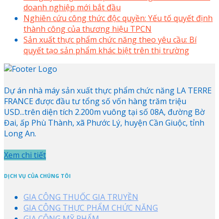
doanh nghiệp mới bắt đầu
Nghiên cứu công thức độc quyền: Yếu tố quyết định
thành công của thương hiệu TPCN
Sản xuất thực phẩm chức năng theo yêu cầu: Bí
quyết tạo sản phẩm khác biệt trên thị trường
Dự án nhà máy sản xuất thực phẩm chức năng LA TERRE
FRANCE được đầu tư tổng số vốn hàng trăm triệu
USD...trên diện tích 2.200m vuông tại số 08A, đường Bờ
Đai, ấp Phù Thành, xã Phước Lý, huyện Cần Giuộc, tỉnh
Long An.
Xem chi tiết
DỊCH VỤ CỦA CHÚNG TÔI
GIA CÔNG THUỐC GIA TRUYỀN
GIA CÔNG THỰC PHẨM CHỨC NĂNG
GIA CÔNG MỸ PHẨM