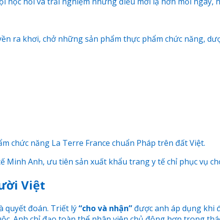
hội học hỏi và trải nghiệm những điều mới lạ hơn mỗi ngà
uyền ra khơi, chở những sản phẩm thực phẩm chức năng, dượ
ẩm chức năng La Terre France chuẩn Pháp trên đất Việt.
ế Minh Anh, ưu tiên sản xuất khẩu trang y tế chỉ phục vụ c
ười Việt
 quyết đoán. Triết lý
“cho và nhận”
được anh áp dụng khi đ
cuộc. Anh chỉ đạo toàn thể nhân viên chủ động hơn trong thá