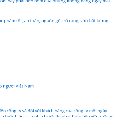
y, hôm nay phải hơn hôm qua nhưng không bằng ngày mai.
c phẩm tốt, an toàn, nguồn gốc rõ ràng, với chất lượng
ho người Việt Nam.
ến công ty và đối với khách hàng của công ty mỗi ngày.
ch thức hiện tại ở phía trước để phát triển bền vững, đóng