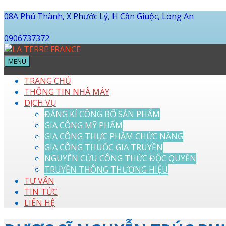
08A Phú Thành, X Phước Lý, H Cần Giuộc, Long An
0906737372
MENU
TRANG CHỦ
THÔNG TIN NHÀ MÁY
DỊCH VỤ
ĐĂNG KÍ CÔNG BỐ SẢN PHẨM
GIA CÔNG MỸ PHẨM
GIA CÔNG THỰC PHẨM CHỨC NĂNG
GIA CÔNG THUỐC GIA TRUYỀN
NGUYÊN CỨU CÔNG THỨC ĐỘC QUYỀN
TRUYỀN THÔNG THƯƠNG HIỆU
TƯ VẤN
TIN TỨC
LIÊN HỆ