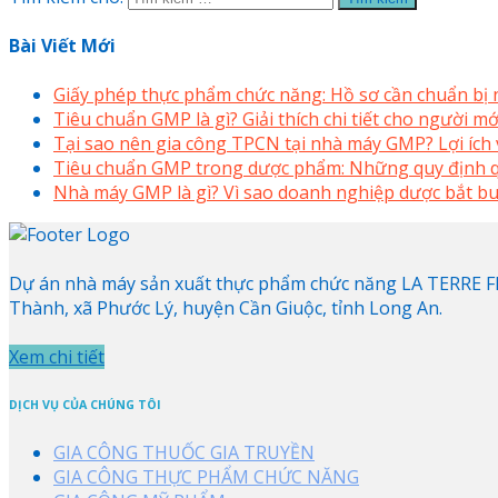
Bài Viết Mới
Giấy phép thực phẩm chức năng: Hồ sơ cần chuẩn bị
Tiêu chuẩn GMP là gì? Giải thích chi tiết cho người 
Tại sao nên gia công TPCN tại nhà máy GMP? Lợi ích v
Tiêu chuẩn GMP trong dược phẩm: Những quy định q
Nhà máy GMP là gì? Vì sao doanh nghiệp dược bắt bu
Dự án nhà máy sản xuất thực phẩm chức năng LA TERRE FRA
Thành, xã Phước Lý, huyện Cần Giuộc, tỉnh Long An.
Xem chi tiết
DỊCH VỤ CỦA CHÚNG TÔI
GIA CÔNG THUỐC GIA TRUYỀN
GIA CÔNG THỰC PHẨM CHỨC NĂNG