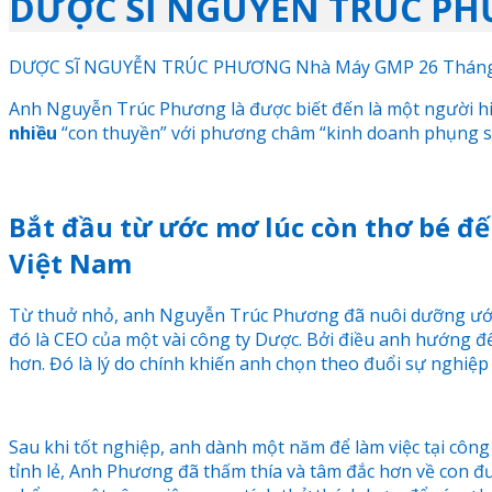
DƯỢC SĨ NGUYỄN TRÚC P
DƯỢC SĨ NGUYỄN TRÚC PHƯƠNG
Nhà Máy GMP
26 Tháng
Anh Nguyễn Trúc Phương là được biết đến là một người hiền
nhiều
“con thuyền” với phương châm “kinh doanh phụng sự
Bắt đầu từ ước mơ lúc còn thơ bé đ
Việt Nam
Từ thuở nhỏ, anh Nguyễn Trúc Phương đã nuôi dưỡng ước m
đó là CEO của một vài công ty Dược. Bởi điều anh hướng 
hơn. Đó là lý do chính khiến anh chọn theo đuổi sự nghi
Sau khi tốt nghiệp, anh dành một năm để làm việc tại công
tỉnh lẻ, Anh Phương đã thấm thía và tâm đắc hơn về con 