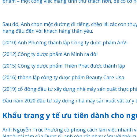
phẩm – một công việc mang tính thử thách hơn, để có cơ 
Sau đó, Anh chọn một đường đi riêng, chèo lái các con th
hàng đầu đến với khách hàng thân yêu.
(2010) Anh Phương thành lập Công ty dược phẩm AnVi
(2012) Công ty dược phẩm An Minh ra đời
(2015) Công ty dược phẩm Thiên Phát được thành lập
(2016) thành lập công ty dược phẩm Beauty Care Usa
(2019) cổ đông đầu tư xây dựng nhà máy sản xuất thực ph
Đầu năm 2020 đầu tư xây dựng nhà máy sản xuất vật tư y t
Khẩu trang y tế ưu tiên dành cho ng
Anh Nguyễn Trúc Phương có phong cách làm việc nhanh và
Ngoài cái tâm của Dược sĩ, anh còn rất nhạy cảm với thời 