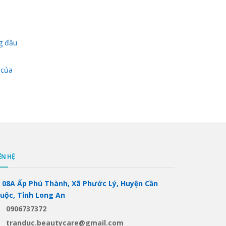
g đầu
 của
ÊN HỆ
08A Ấp Phú Thành, Xã Phước Lý, Huyện Cần
iuộc, Tỉnh Long An
0906737372
tranduc.beautycare@gmail.com