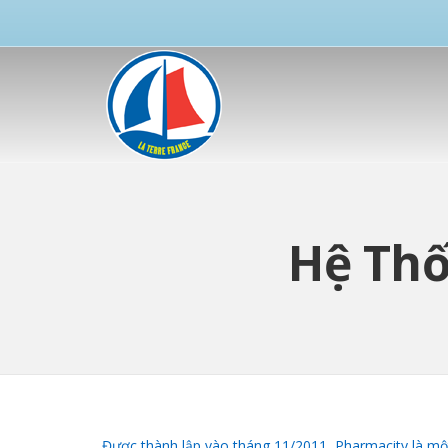
Hệ Thố
Được thành lập vào tháng 11/2011, Pharmacity là một 