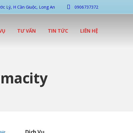
ớc Lý, H Cần Giuộc, Long An
0906737372
VỤ
TƯ VẤN
TIN TỨC
LIÊN HỆ
rmacity
Dịch Vụ
iệt