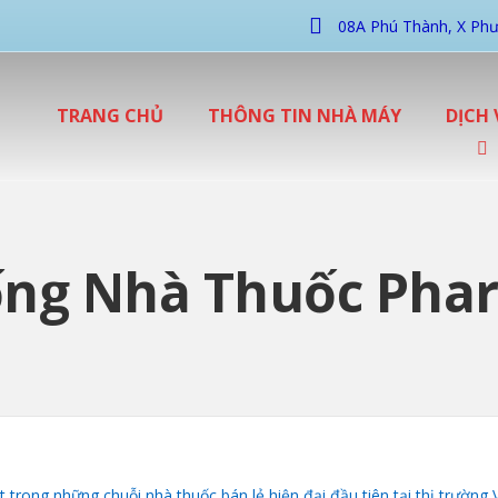
08A Phú Thành, X Phư
TRANG CHỦ
THÔNG TIN NHÀ MÁY
DỊCH 
ng Nhà Thuốc Pha
trong những chuỗi nhà thuốc bán lẻ hiện đại đầu tiên tại thị trường V