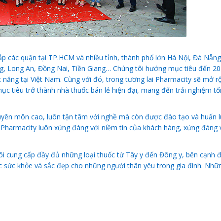
ắp các quận tại TP.HCM và nhiều tỉnh, thành phố lớn Hà Nội, Đà Nẵng
g, Long An, Đồng Nai, Tiền Giang… Chúng tôi hướng mục tiêu đến 20
năng tại Việt Nam. Cùng với đó, trong tương lai Pharmacity sẽ mở r
c tiêu trở thành nhà thuốc bán lẻ hiện đại, mang đến trải nghiệm tố
uyên môn cao, luôn tận tâm với nghề mà còn được đào tạo và huấn 
Pharmacity luôn xứng đáng với niềm tin của khách hàng, xứng đáng 
ôi cung cấp đầy đủ những loại thuốc từ Tây y đến Đông y, bên cạnh 
sức khỏe và sắc đẹp cho những người thân yêu trong gia đình. Nh