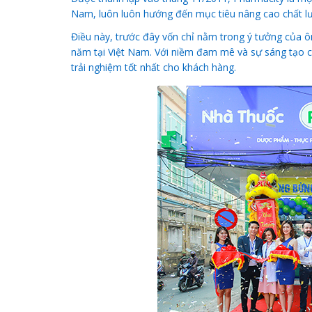
Nam, luôn luôn hướng đến mục tiêu nâng cao chất l
Điều này, trước đây vốn chỉ nằm trong ý tưởng của ô
năm tại Việt Nam. Với niềm đam mê và sự sáng tạo 
trải nghiệm tốt nhất cho khách hàng.