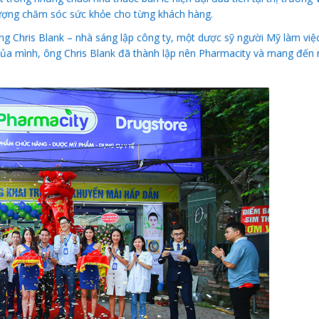
ượng chăm sóc sức khỏe cho từng khách hàng.
ng Chris Blank – nhà sáng lập công ty, một dược sỹ người Mỹ làm việ
của mình, ông Chris Blank đã thành lập nên Pharmacity và mang đến