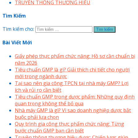
TRUYỀN THÔNG THƯƠNG HIỆU
Tìm Kiếm
Tìm kiếm cho:
Bài Viết Mới
Giấy phép thực phẩm chức năng: Hồ sơ cần chuẩn bị
năm 2026
Tiêu chuẩn GMP là gì? Giải thích chi tiết cho người
mới trong ngành dược
Tại sao nên gia công TPCN tại nhà máy GMP? Lợi
ích và rủi ro cần biết
Tiêu chuẩn GMP trong dược phẩm: Những quy định
quan trọng không thể bỏ qua
Nhà máy GMP là gì? Vì sao doanh nghiệp dược bắt
buộc phải lựa chọn
Quy trình gia công thực phẩm chức năng: Từng
bước chuẩn GMP bạn cần biết
Truyền thông thương hiệu dược: Chiến lược giúp