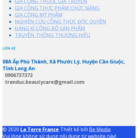
GIA CÔNG THUỐC GIA TRUYỀN
GIA CÔNG THỰC PHẨM CHỨC NĂNG
GIA CÔNG MỸ PHẨM
NGHIÊN CỨU CÔNG THỨC ĐỘC QUYỀN
ĐĂNG KÍ CÔNG BỐ SẢN PHẨM
TRUYỀN THÔNG THƯƠNG HIỆU
LIÊN HỆ
08A Ấp Phú Thành, Xã Phước Lý, Huyện Cần Giuộc,
Tỉnh Long An
0906737372
tranduc.beautycare@gmail.com
© 2020
La Terre France
Thiết kế bởi
Be Media
Vui lòng không sử dụng nội dung từ website này!