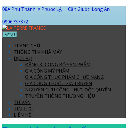
08A Phú Thành, X Phước Lý, H Cần Giuộc, Long An
0906737372
MENU
TRANG CHỦ
THÔNG TIN NHÀ MÁY
DỊCH VỤ
ĐĂNG KÍ CÔNG BỐ SẢN PHẨM
GIA CÔNG MỸ PHẨM
GIA CÔNG THỰC PHẨM CHỨC NĂNG
GIA CÔNG THUỐC GIA TRUYỀN
NGUYÊN CỨU CÔNG THỨC ĐỘC QUYỀN
TRUYỀN THÔNG THƯƠNG HIỆU
TƯ VẤN
TIN TỨC
LIÊN HỆ